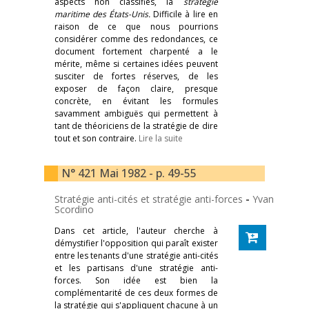
aspects non classifiés, la
stratégie
maritime des États-Unis.
Difficile à lire en
raison de ce que nous pourrions
considérer comme des redondances, ce
document fortement charpenté a le
mérite, même si certaines idées peuvent
susciter de fortes réserves, de les
exposer de façon claire, presque
concrète, en évitant les formules
savamment ambiguës qui permettent à
tant de théoriciens de la stratégie de dire
tout et son contraire.
Lire la suite
N° 421 Mai 1982 - p. 49-55
Stratégie anti-cités et stratégie anti-forces
-
Yvan
Scordino
Dans cet article, l'auteur cherche à
démystifier l'opposition qui paraît exister
entre les tenants d'une stratégie anti-cités
et les partisans d'une stratégie anti-
forces. Son idée est bien la
complémentarité de ces deux formes de
la stratégie qui s'appliquent chacune à un