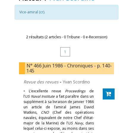
Vice-amiral (cr).
2 résultats (2 articles - 0 Tribune - 0 e-Recension)
1
N° 466 Juin 1986 - Chroniques - p. 140-
145
Revue des revues
-
Yvan Scordino
• L’excellente revue
Proceedings
de
l’
US Naval Institute
a fait paraître dans un
supplément à sa livraison de janvier 1986
un article de l’amiral James David
Watkins,
CNO
(Chef des opérations
navales, équivalent de notre Chef d’état-
major de la Marine) de l’
US Navy
, dans
lequel celui-ci expose, au moins dans ses