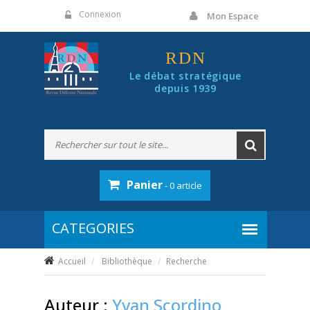
Panneau de gestion des cookies
Connexion
Mon Espace
RDN
Le débat stratégique
depuis 1939
Panier
- 0 article
Accueil
Bibliothèque
Recherche
Auteur :
Yvan Scordino