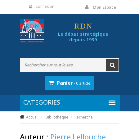
Panneau de gestion des cookies
Connexion
Mon Espace
RDN
Le débat stratégique
depuis 1939
Panier
- 0 article
Accueil
Bibliothèque
Recherche
Auteur :
Pierre Lellouche