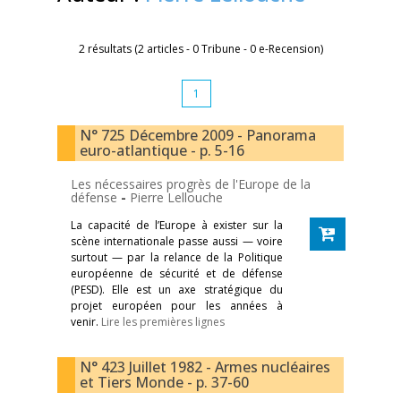
2 résultats (2 articles - 0 Tribune - 0 e-Recension)
1
N° 725 Décembre 2009 - Panorama
euro-atlantique - p. 5-16
Les nécessaires progrès de l'Europe de la
défense
-
Pierre Lellouche
La capacité de l’Europe à exister sur la
scène internationale passe aussi — voire
surtout — par la relance de la Politique
européenne de sécurité et de défense
(PESD). Elle est un axe stratégique du
projet européen pour les années à
venir.
Lire les premières lignes
N° 423 Juillet 1982 - Armes nucléaires
et Tiers Monde - p. 37-60