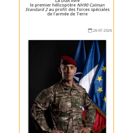
La DGA livre
le premier hélicoptère
NH90 Caïman
Standard 2
au profit des forces spéciales
de l’armée de Terre
26-07-2026