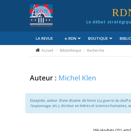
Panneau de gestion des cookies
RD
Le débat stratégiqu
LA REVUE
e
-RDN
BOUTIQUE
BIBL
Conditions générales de vente
Accueil
Bibliothèque
Recherche
Auteur :
Michel Klen
Essayiste, auteur d’une dizaine de livres (
La guerre du bluff e
l’espionnage
, etc.), docteur en lettres et sciences humaines, 
266 résultats (251 artic