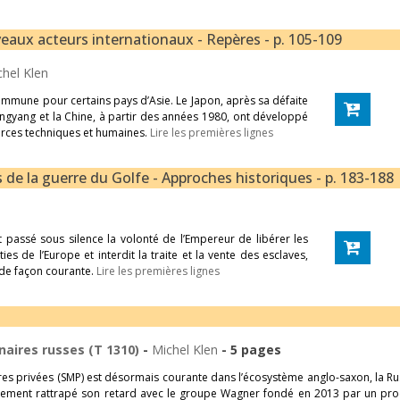
veaux acteurs internationaux - Repères - p. 105-109
chel Klen
mmune pour certains pays d’Asie. Le Japon, après sa défaite
ngyang et la Chine, à partir des années 1980, ont développé
urces techniques et humaines.
Lire les premières lignes
s de la guerre du Golfe - Approches historiques - p. 183-188
 passé sous silence la volonté de l’Empereur de libérer les
ies de l’Europe et interdit la traite et la vente des esclaves,
 de façon courante.
Lire les premières lignes
aires russes (T 1310)
-
Michel Klen
- 5 pages
aires privées (SMP) est désormais courante dans l’écosystème anglo-saxon, la Rus
rgement rattrapé son retard avec le groupe Wagner fondé en 2013 par un pr