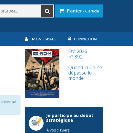
Panier
- 0 article
MON ESPACE
CONNEXION
Été 2026
n° 892
Quand la Chine
dépasse le
monde
ulisses de
Je participe au débat
stratégique
À vos claviers,