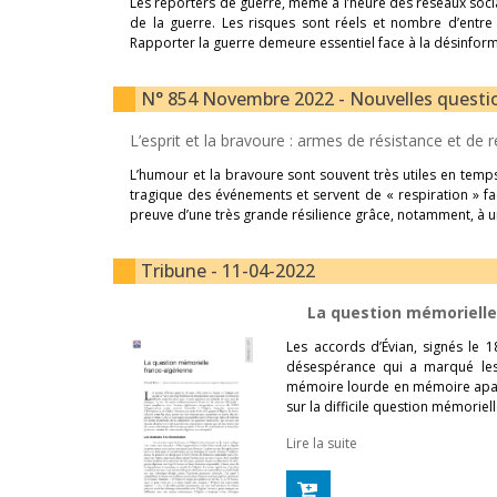
Les reporters de guerre, même à l’heure des réseaux soci
de la guerre. Les risques sont réels et nombre d’entre
Rapporter la guerre demeure essentiel face à la désinfor
N° 854 Novembre 2022 - Nouvelles questions
L’esprit et la bravoure : armes de résistance et de
L’humour et la bravoure sont souvent très utiles en temps
tragique des événements et servent de « respiration » face
preuve d’une très grande résilience grâce, notamment, à u
Tribune - 11-04-2022
La question mémorielle
Les accords d’Évian, signés le 1
désespérance qui a marqué les r
mémoire lourde en mémoire apaisé
sur la difficile question mémoriell
Lire la suite