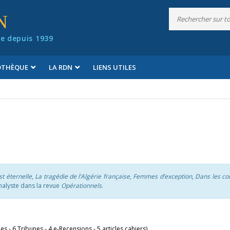
N
e depuis 1939
IOTHÈQUE
LA RDN
LIENS UTILES
st éternelle
,
La tragédie de l’Algérie française
,
Femmes d’exception
,
Dans les co
analyste dans la revue
Opérationnels
.
les - 6 Tribunes - 4 e-Recensions - 5 articles cahiers)