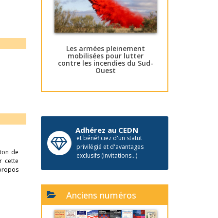
Les armées pleinement
mobilisées pour lutter
contre les incendies du Sud-
Ouest
Adhérez au CEDN
et bénéficiez d'un statut
privilégié et d'avantages
eton de
exclusifs (invitations...)
r cette
 propos
Anciens numéros