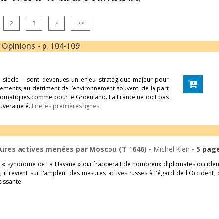
2
3
>
>>
- Opinions - p. 104-109
e
siècle – sont devenues un enjeu stratégique majeur pour
ements, au détriment de l’environnement souvent, de la part
iplomatiques comme pour le Groenland. La France ne doit pas
ouveraineté.
Lire les premières lignes
ures actives menées par Moscou (T 1646)
-
Michel Klen
- 5 pag
ux « syndrome de La Havane » qui frapperait de nombreux diplomates occiden
t, il revient sur l'ampleur des mesures actives russes à l'égard de l'Occident, 
tissante.