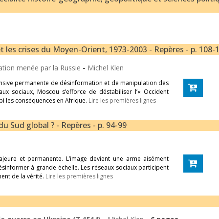
et les crises du Moyen-Orient, 1973-2003 - Repères - p. 108-
mation menée par la Russie
-
Michel Klen
ensive permanente de désinformation et de manipulation des
aux sociaux, Moscou s’efforce de déstabiliser l’« Occident
subi les conséquences en Afrique.
Lire les premières lignes
du Sud global ? - Repères - p. 94-99
majeure et permanente. L’image devient une arme aisément
sinformer à grande échelle. Les réseaux sociaux participent
ent de la vérité.
Lire les premières lignes