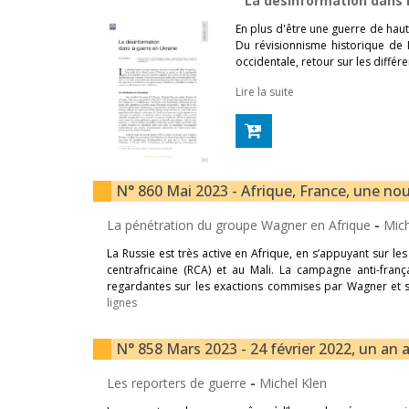
La désinformation dans 
En plus d'être une guerre de haute 
Du révisionnisme historique de
occidentale, retour sur les diffé
Lire la suite
N° 860 Mai 2023 - Afrique, France, une nouv
La pénétration du groupe Wagner en Afrique
-
Mich
La Russie est très active en Afrique, en s’appuyant sur
centrafricaine (RCA) et au Mali. La campagne anti-franç
regardantes sur les exactions commises par Wagner et s
lignes
N° 858 Mars 2023 - 24 février 2022, un an a
Les reporters de guerre
-
Michel Klen