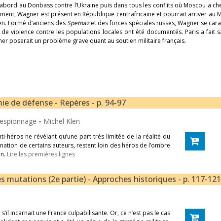
abord au Donbass contre l’Ukraine puis dans tous les conflits où Moscou a ch
ment, Wagner est présent en République centrafricaine et pourrait arriver au Ma
n. Formé d’anciens des
Spetnaz
et des forces spéciales russes, Wagner se cara
ts de violence contre les populations locales ont été documentés. Paris a fait s
 poserait un problème grave quant au soutien militaire français.
e de défense - Repères - p. 94-97
 l’espionnage
-
Michel Klen
-héros ne révélant qu’une part très limitée de la réalité du
ation de certains auteurs, restent loin des héros de l’ombre
on.
Lire les premières lignes
ses mutations (2e partie) - Approches historiques - p. 117-121
l incarnait une France culpabilisante. Or, ce n’est pas le cas