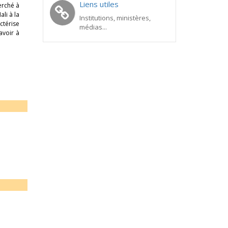
Liens utiles
erché à
li à la
Institutions, ministères,
ctérise
médias...
avoir à