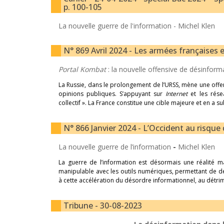
p. 100-105
La nouvelle guerre de l'information -
Michel Klen
N° 869 Avril 2024 - Les armées françaises 
Portal Kombat
: la nouvelle offensive de désinfor
La Russie, dans le prolongement de l’URSS, mène une off
opinions publiques. S’appuyant sur
Internet
et les rése
collectif ». La France constitue une cible majeure et en a 
N° 866 Janvier 2024 - L’Occident au risque 
La nouvelle guerre de l’information
-
Michel Klen
La guerre de l’information est désormais une réalité 
manipulable avec les outils numériques, permettant de dé
à cette accélération du désordre informationnel, au détrim
Tribune - 30-08-2023