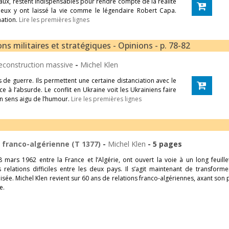
aux, restent indispensables pour rendre compte de la réalité
 eux y ont laissé la vie comme le légendaire Robert Capa.
mation.
Lire les premières lignes
 militaires et stratégiques - Opinions - p. 78-82
 reconstruction massive
-
Michel Klen
 de guerre. Ils permettent une certaine distanciation avec le
 à l’absurde. Le conflit en Ukraine voit les Ukrainiens faire
n sens aigu de l’humour.
Lire les premières lignes
 franco-algérienne (T 1377)
-
Michel Klen
- 5 pages
8 mars 1962 entre la France et l’Algérie, ont ouvert la voie à un long feuill
elations difficiles entre les deux pays. Il s’agit maintenant de transforme
e. Michel Klen revient sur 60 ans de relations franco-algériennes, axant son
e.