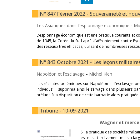
N° 847 Février 2022 - Souveraineté et nou
Les Asiatiques dans l’espionnage économique
-
Mi
L’espionnage économique est une pratique courante et co
de 1945, la Corée du Sud après l’affrontement contre Pyo
des réseaux très efficaces, utilisant de nombreuses resso
N° 843 Octobre 2021 - Les leçons militaire
Napoléon et l’esclavage
-
Michel Klen
Les récentes polémiques sur Napoléon et l’esclavage ont
individus. Il supprima ainsi le servage dans plusieurs part
prélude à la disparition de cette barbarie alors pratiquée
Tribune - 10-09-2021
Wagner et mercen
Si la pratique des sociétés milit
est mise tardivement mais a la