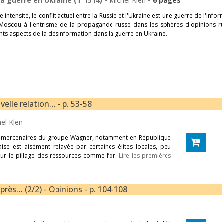
la guerre en Ukraine (T 1514)
-
Michel Klen
- 6 pages
intensité, le conflit actuel entre la Russie et l'Ukraine est une guerre de l'info
 Moscou à l'entrisme de la propagande russe dans les sphères d'opinions r
rents aspects de la désinformation dans la guerre en Ukraine.
elle relation… - p. 53-58
el Klen
 les mercenaires du groupe Wagner, notamment en République
aise est aisément relayée par certaines élites locales, peu
ur le pillage des ressources comme l’or.
Lire les premières
près… (2/2) - Opinions - p. 104-108