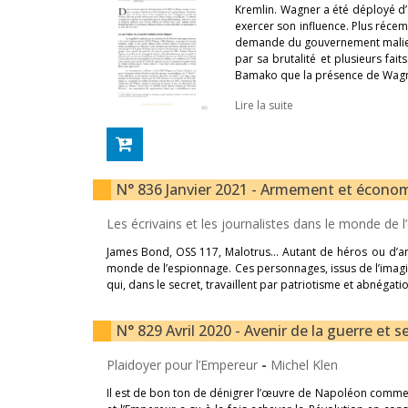
Kremlin. Wagner a été déployé d’
exercer son influence. Plus récem
demande du gouvernement malie
par sa brutalité et plusieurs fai
Bamako que la présence de Wagner
Lire la suite
N° 836 Janvier 2021 - Armement et économi
Les écrivains et les journalistes dans le monde de
James Bond, OSS 117, Malotrus… Autant de héros ou d’anti
monde de l’espionnage. Ces personnages, issus de l’imagin
qui, dans le secret, travaillent par patriotisme et abnégati
N° 829 Avril 2020 - Avenir de la guerre et 
Plaidoyer pour l’Empereur
-
Michel Klen
Il est de bon ton de dénigrer l’œuvre de Napoléon comme s’i