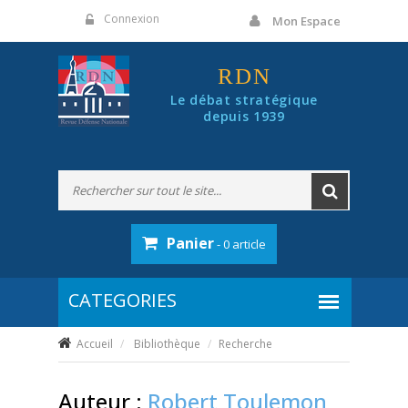
Panneau de gestion des cookies
Connexion
Mon Espace
RDN
Le débat stratégique
depuis 1939
Panier
- 0 article
Accueil
Bibliothèque
Recherche
Auteur :
Robert Toulemon