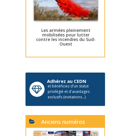
Les armées pleinement
mobilisées pour lutter
contre les incendies du Sud-
Ouest
Adhérez au CEDN
et bénéficiez d'un statut
privilégié et d'avantages
exclusifs (invitations...)
Anciens numéros