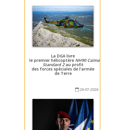
La DGA livre
le premier hélicoptère
NH90 Caïman
Standard 2
au profit
des forces spéciales de l’armée
de Terre
26-07-2026