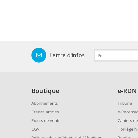
Lettre d'infos
Boutique
e
-RDN
Abonnements
Tribune
Crédits articles
e-Recensi
Points de vente
Cahiers de
CGV
Florilège h
Politique de confidentialité / Mentions
Repères