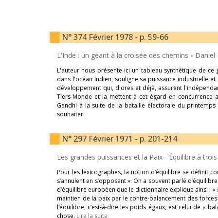
N° 374 Février 1978 - p. 59-66
L'Inde : un géant à la croisée des chemins
-
Daniel 
L'auteur nous présente ici un tableau synthétique de ce gr
dans l'océan Indien, souligne sa puissance industrielle et
développement qui, d'ores et déjà, assurent l'indépend
Tiers-Monde et la mettent à cet égard en concurrence a
Gandhi à la suite de la bataille électorale du printemps 
souhaiter.
N° 297 Février 1971 - p. 201-214
Les grandes puissances et la Paix - Équilibre à troi
Pour les lexicographes, la notion d’équilibre se définit c
s’annulent en s’opposant ». On a souvent parlé d’équilibre
d’équilibre européen que le dictionnaire explique ainsi : 
maintien de la paix par le contre-balancement des force
l’équilibre, c’est-à-dire les poids égaux, est celui de « b
chose.
Lire la suite