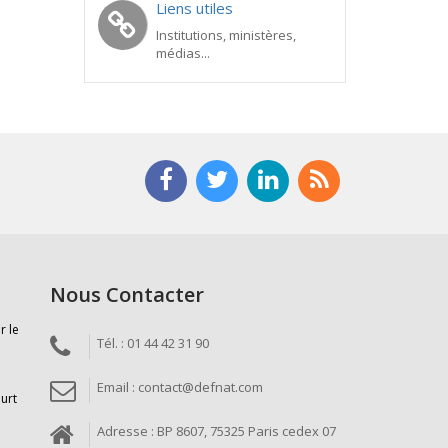
Liens utiles
Institutions, ministères,
médias...
Nous Contacter
r le
Tél. : 01 44 42 31 90
Email : contact@defnat.com
ourt
Adresse : BP 8607, 75325 Paris cedex 07