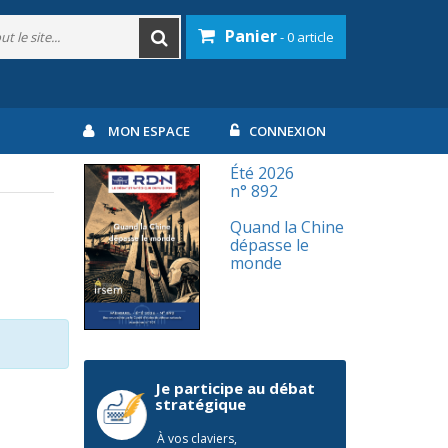
Panier
- 0 article
MON ESPACE
CONNEXION
Été 2026
n° 892
Quand la Chine
dépasse le
monde
Je participe au débat
stratégique
À vos claviers,