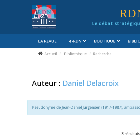
Panneau de gestion des cookies
RD
Le débat stratégiqu
LA REVUE
e
-RDN
BOUTIQUE
BIBL
Conditions générales de vente
Accueil
Bibliothèque
Recherche
Auteur :
Daniel Delacroix
Pseudonyme de Jean-Daniel Jurgensen (1917-1987), ambassd
3 résultats