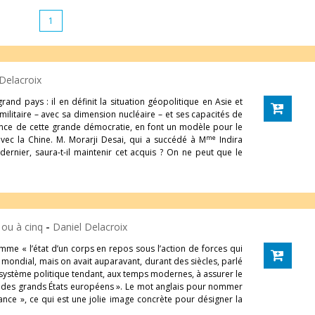
1
Delacroix
and pays : il en définit la situation géopolitique en Asie et
 militaire – avec sa dimension nucléaire – et ses capacités de
ance de cette grande démocratie, en font un modèle pour le
me
vec la Chine. M. Morarji Desai, qui a succédé à M
Indira
dernier, saura-t-il maintenir cet acquis ? On ne peut que le
s ou à cinq
-
Daniel Delacroix
omme « l’état d’un corps en repos sous l’action de forces qui
 mondial, mais on avait auparavant, durant des siècles, parlé
« système politique tendant, aux temps modernes, à assurer le
s des grands États européens ». Le mot anglais pour nommer
alance », ce qui est une jolie image concrète pour désigner la