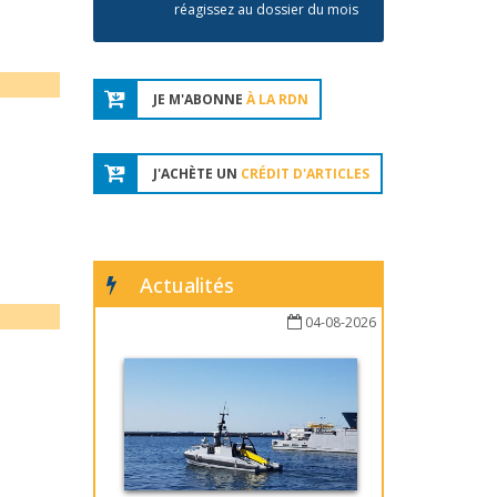
réagissez au dossier du mois
JE M'ABONNE
À LA RDN
J'ACHÈTE UN
CRÉDIT D'ARTICLES
Actualités
04-08-2026