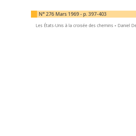
N° 276 Mars 1969 - p. 397-403
Les États-Unis à la croisée des chemins
-
Daniel De