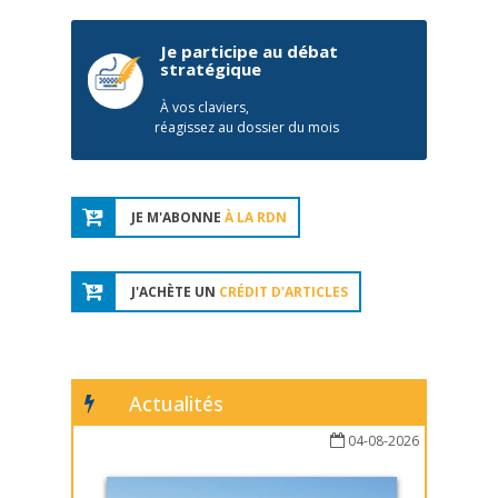
Je participe au débat
stratégique
À vos claviers,
réagissez au dossier du mois
JE M'ABONNE
À LA RDN
J'ACHÈTE UN
CRÉDIT D'ARTICLES
Actualités
04-08-2026