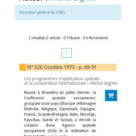
Directeur général du CNES
1 résultat (1 article - 0 Tribune - 0 e-Recension)
1
N° 326 Octobre 1973 - p. 69-91
Les programmes d'application spatiale
et la coopération internationale
-
Michel Bignier
Réunie à Bruxelles en juillet dernier, la
Conférence spatiale européenne,
groupant onze pays d’Europe (Allemagne
fédérale, Belgique, Danemark, Espagne,
France, Grande-Bretagne, Italie, Norvège,
Pays-Bas, Suède et Suisse), a décidé la
création d’une Agence spatiale
européenne (
ESA
) et la réalisation de