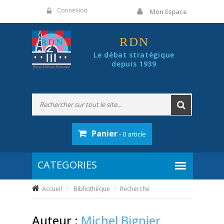
Panneau de gestion des cookies
Connexion
Mon Espace
RDN
Le débat stratégique
depuis 1939
Panier
- 0 article
Accueil
Bibliothèque
Recherche
Auteur :
Michel Bignier