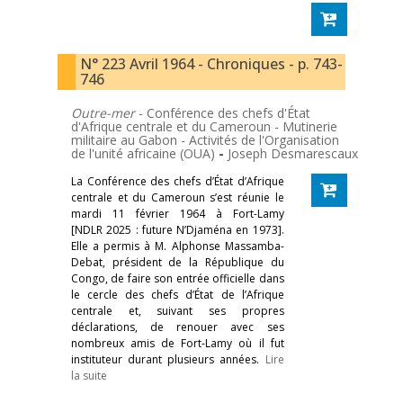
N° 223 Avril 1964 - Chroniques - p. 743-
746
Outre-mer
- Conférence des chefs d'État
d'Afrique centrale et du Cameroun - Mutinerie
militaire au Gabon - Activités de l'Organisation
de l'unité africaine (OUA)
-
Joseph Desmarescaux
La Conférence des chefs d’État d’Afrique
centrale et du Cameroun s’est réunie le
mardi 11 février 1964 à Fort-Lamy
[NDLR 2025 : future N’Djaména en 1973].
Elle a permis à M. Alphonse Massamba-
Debat, président de la République du
Congo, de faire son entrée officielle dans
le cercle des chefs d’État de l’Afrique
centrale et, suivant ses propres
déclarations, de renouer avec ses
nombreux amis de Fort-Lamy où il fut
instituteur durant plusieurs années.
Lire
la suite