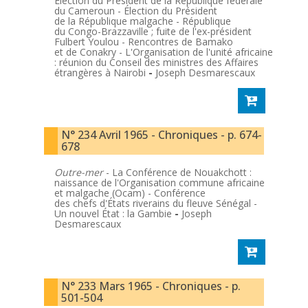
Élection du Président de la République fédérale
du Cameroun - Élection du Président
de la République malgache - République
du Congo-Brazzaville ; fuite de l'ex-président
Fulbert Youlou - Rencontres de Bamako
et de Conakry - L'Organisation de l'unité africaine
: réunion du Conseil des ministres des Affaires
étrangères à Nairobi
-
Joseph Desmarescaux
N° 234 Avril 1965 - Chroniques - p. 674-
678
Outre-mer
- La Conférence de Nouakchott :
naissance de l'Organisation commune africaine
et malgache (Ocam) - Conférence
des chefs d'États riverains du fleuve Sénégal -
Un nouvel État : la Gambie
-
Joseph
Desmarescaux
N° 233 Mars 1965 - Chroniques - p.
501-504