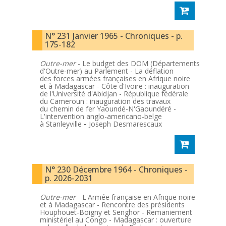
N° 231 Janvier 1965 - Chroniques - p.
175-182
Outre-mer
- Le budget des DOM (Départements
d'Outre-mer) au Parlement - La déflation
des forces armées françaises en Afrique noire
et à Madagascar - Côte d'Ivoire : inauguration
de l'Université d'Abidjan - République fédérale
du Cameroun : inauguration des travaux
du chemin de fer Yaoundé-N'Gaoundéré -
L'intervention anglo-americano-belge
à Stanleyville
-
Joseph Desmarescaux
N° 230 Décembre 1964 - Chroniques -
p. 2026-2031
Outre-mer
- L'Armée française en Afrique noire
et à Madagascar - Rencontre des présidents
Houphouet-Boigny et Senghor - Remaniement
ministériel au Congo - Madagascar : ouverture