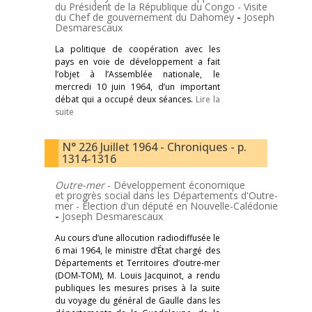
du Président de la République du Congo - Visite
du Chef de gouvernement du Dahomey
-
Joseph
Desmarescaux
La politique de coopération avec les
pays en voie de développement a fait
l’objet à l’Assemblée nationale, le
mercredi 10 juin 1964, d’un important
débat qui a occupé deux séances.
Lire la
suite
N° 226 Juillet 1964 - Chroniques - p.
1314-1316
Outre-mer
- Développement économique
et progrès social dans les Départements d'Outre-
mer - Élection d'un député en Nouvelle-Calédonie
-
Joseph Desmarescaux
Au cours d’une allocution radiodiffusée le
6 mai 1964, le ministre d’État chargé des
Départements et Territoires d’outre-mer
(DOM-TOM), M. Louis Jacquinot, a rendu
publiques les mesures prises à la suite
du voyage du général de Gaulle dans les