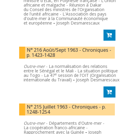
ministre d'État, en Polynésie française - L'Union
africaine et malgache - Réunion à Dakar
du Conseil des ministres de l'Organisation
de l'unité africaine - L'Association des pays
d'outre-mer à la Communauté économique
et européenne
-
Joseph Desmarescaux
N° 216 Août/Sept 1963 - Chroniques -
p. 1423-1428
Outre-mer
- La normalisation des relations
entre le Sénégal et le Mali - La situation politique
e
au Togo - La 47
session de l'OIT (Organisation
internationale du Travail)
-
Joseph Desmarescaux
N° 215 Juillet 1963 - Chroniques - p.
1248-1254
Outre-mer
- Départements d'Outre-mer -
La coopération franco-africaine -
Rapprochement avec la Guinée
-
Joseph