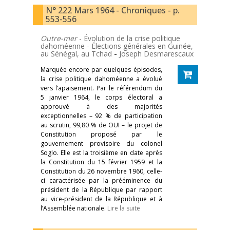
N° 222 Mars 1964 - Chroniques - p.
553-556
Outre-mer
- Évolution de la crise politique
dahoméenne - Élections générales en Guinée,
au Sénégal, au Tchad
-
Joseph Desmarescaux
Marquée encore par quelques épisodes,
la crise politique dahoméenne a évolué
vers l’apaisement. Par le référendum du
5 janvier 1964, le corps électoral a
approuvé à des majorités
exceptionnelles – 92 % de participation
au scrutin, 99,80 % de OUI – le projet de
Constitution proposé par le
gouvernement provisoire du colonel
Soglo. Elle est la troisième en date après
la Constitution du 15 février 1959 et la
Constitution du 26 novembre 1960, celle-
ci caractérisée par la prééminence du
président de la République par rapport
au vice-président de la République et à
l’Assemblée nationale.
Lire la suite