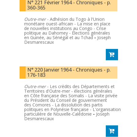
N° 221 Février 1964 - Chroniques - p.
360-365
Outre-mer
- Adhésion du Togo à l'Union
monétaire ouest-africain - La mise en place
de nouvelles institutions au Congo - Crise
politique au Dahomey - Élections générales
en Guinée, au Sénégal et au Tchad
-
Joseph
Desmarescaux
N° 220 Janvier 1964 - Chroniques - p.
176-183
Outre-mer
- Les crédits des Départements et
Territoires d'Outre-mer - élections générales
en Côte française des Somalis - La visite privée
du Président du Conseil de gouvernement
des Comores - La dissolution des partis
politiques en Polynésie française - L'organisation
particulière de Nouvelle-Calédonie
-
Joseph
Desmarescaux