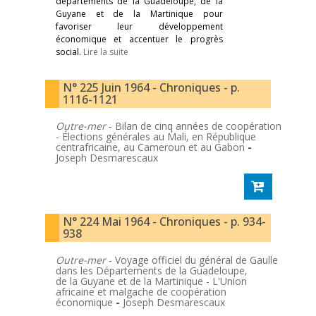
départements de la Guadeloupe, de la
Guyane et de la Martinique pour
favoriser leur développement
économique et accentuer le progrès
social.
Lire la suite
N° 225 Juin 1964 - Chroniques - p.
1116-1121
Outre-mer
- Bilan de cinq années de coopération
- Élections générales au Mali, en République
centrafricaine, au Cameroun et au Gabon
-
Joseph Desmarescaux
N° 224 Mai 1964 - Chroniques - p. 934-
938
Outre-mer
- Voyage officiel du général de Gaulle
dans les Départements de la Guadeloupe,
de la Guyane et de la Martinique - L'Union
africaine et malgache de coopération
économique
-
Joseph Desmarescaux