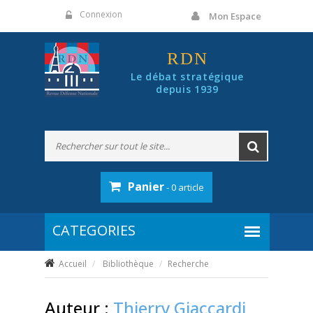
Panneau de gestion des cookies
Connexion
Mon Espace
RDN
Le débat stratégique
depuis 1939
Panier
- 0 article
Accueil
Bibliothèque
Recherche
Auteur :
Thierry Giaccardi