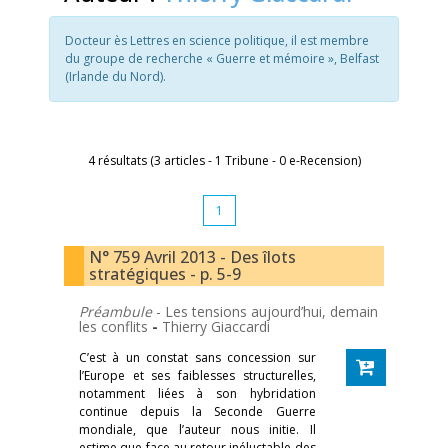
Docteur ès Lettres en science politique, il est membre
du groupe de recherche « Guerre et mémoire », Belfast
(Irlande du Nord).
4 résultats (3 articles - 1 Tribune - 0 e-Recension)
1
N° 759 Avril 2013 - Des îlots
stratégiques - p. 5-9
Préambule
- ­Les tensions aujourd’hui, demain
les conflits
-
Thierry Giaccardi
C’est à un constat sans concession sur
l’Europe et ses faiblesses structurelles,
notamment liées à son hybridation
continue depuis la Seconde Guerre
mondiale, que l’auteur nous initie. Il
estime que face au retour inéluctable des