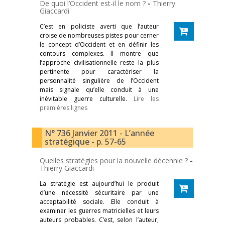
De quoi l’Occident est-il le nom ?
-
Thierry
Giaccardi
C’est en policiste averti que l’auteur
croise de nombreuses pistes pour cerner
le concept d’Occident et en définir les
contours complexes. Il montre que
l’approche civilisationnelle reste la plus
pertinente pour caractériser la
personnalité singulière de l’Occident
mais signale qu’elle conduit à une
inévitable guerre culturelle.
Lire les
premières lignes
N° 736 Janvier 2011 - L’année
stratégique - p. 57-65
Quelles stratégies pour la nouvelle décennie ?
-
Thierry Giaccardi
La stratégie est aujourd’hui le produit
d’une nécessité sécuritaire par une
acceptabilité sociale. Elle conduit à
examiner les guerres matricielles et leurs
auteurs probables. C’est, selon l’auteur,