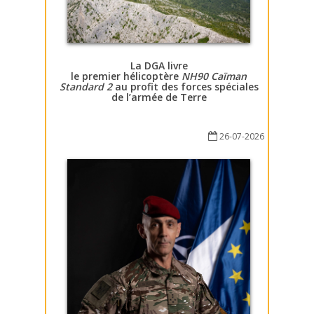
La DGA livre
le premier hélicoptère
NH90 Caïman
Standard 2
au profit des forces spéciales
de l’armée de Terre
26-07-2026