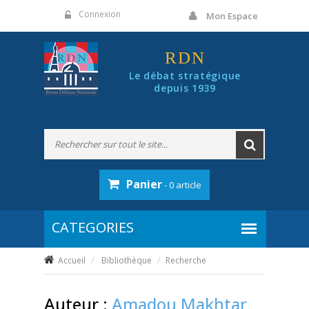
Panneau de gestion des cookies
Connexion
Mon Espace
RDN
Le débat stratégique
depuis 1939
Panier
- 0 article
Accueil
Bibliothèque
Recherche
Auteur :
Amadou Makhtar