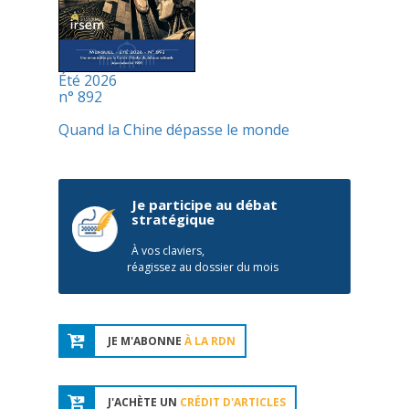
Été 2026
n° 892
Quand la Chine dépasse le monde
Je participe au débat
stratégique
À vos claviers,
réagissez au dossier du mois
JE M'ABONNE
À LA RDN
J'ACHÈTE UN
CRÉDIT D'ARTICLES