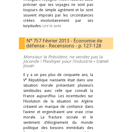
préciser que ses voyages ne sont pas
toujours de simple agrément et lui sont
souvent imposés par les circonstances
créées involontairement par ses
turpitudes.
Lire la suite
N° 757 Février 2013 - Économie de
défense - Recensions - p. 127-128
Monsieur le Président, ne vendez pas la
Joconde !
Plaidoyer pour l’industrie
-
Daniel
Jouan
Il y a un peu plus de cinquante ans, la
e
V
République naissante était dans une
situation morale présentant plusieurs
similitudes avec celle que connaît la
France aujourd’hui. Les incertitudes sur
l’évolution de la situation en Algérie
créaient un manque de confiance dans
l’avenir et engendraient une vraie crise
morale. La fracture sociale et le
sentiment d’éloignement du monde
politique des besoins immédiats des