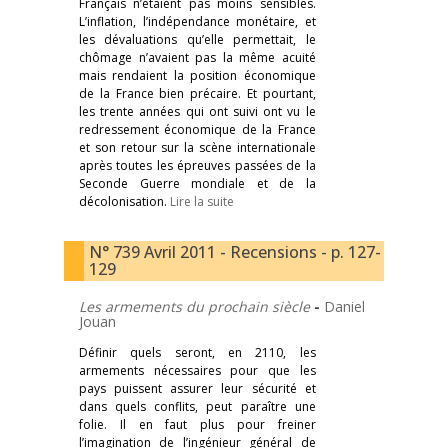
Français n’étaient pas moins sensibles.
L’inflation, l’indépendance monétaire, et
les dévaluations qu’elle permettait, le
chômage n’avaient pas la même acuité
mais rendaient la position économique
de la France bien précaire. Et pourtant,
les trente années qui ont suivi ont vu le
redressement économique de la France
et son retour sur la scène internationale
après toutes les épreuves passées de la
Seconde Guerre mondiale et de la
décolonisation.
Lire la suite
N° 739 Avril 2011 - Recensions - p. 127-
129
Les armements du prochain siècle
-
Daniel
Jouan
Définir quels seront, en 2110, les
armements nécessaires pour que les
pays puissent assurer leur sécurité et
dans quels conflits, peut paraître une
folie. Il en faut plus pour freiner
l’imagination de l’ingénieur général de