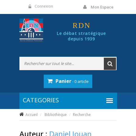
Panneau de gestion des cookies
Connexion
Mon Espace
RDN
Le débat stratégique
depuis 1939
Panier
- 0 article
Accueil
Bibliothèque
Recherche
Auteur :
Daniel Jouan