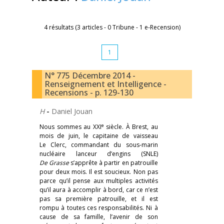
4 résultats (3 articles - 0 Tribune - 1 e-Recension)
1
N° 775 Décembre 2014 -
Renseignement et Intelligence -
Recensions - p. 129-130
H
-
Daniel Jouan
e
Nous sommes au XXI
siècle. À Brest, au
mois de juin, le capitaine de vaisseau
Le Clerc, commandant du sous-marin
nucléaire lanceur d’engins (SNLE)
De Grasse
s’apprête à partir en patrouille
pour deux mois. Il est soucieux. Non pas
parce qu’il pense aux multiples activités
qu’il aura à accomplir à bord, car ce n’est
pas sa première patrouille, et il est
rompu à toutes ces responsabilités. Ni à
cause de sa famille, l’avenir de son