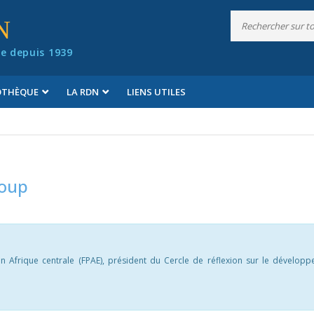
N
e depuis 1939
IOTHÈQUE
LA RDN
LIENS UTILES
goup
n Afrique centrale (FPAE), président du Cercle de réflexion sur le dévelop