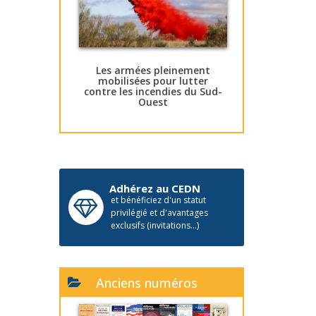
Les armées pleinement
mobilisées pour lutter
contre les incendies du Sud-
Ouest
Adhérez au CEDN
et bénéficiez d'un statut
privilégié et d'avantages
exclusifs (invitations...)
Anciens numéros