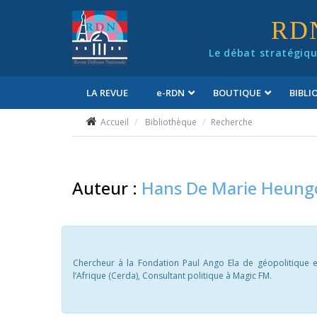
Panneau de gestion des cookies
RD
Le débat stratégiqu
LA REVUE
e
-RDN
BOUTIQUE
BIBL
Conditions générales de vente
Accueil
Bibliothèque
Recherche
Auteur :
Hans De Marie Heun
Chercheur à la Fondation Paul Ango Ela de géopolitique e
l’Afrique (Cerda), Consultant politique à Magic FM.