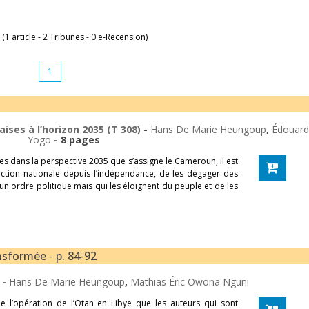
 (1 article - 2 Tribunes - 0 e-Recension)
1
ises à l’horizon 2035 (T 308)
-
Hans De Marie Heungoup
,
Édouard
Yogo
- 8 pages
es dans la perspective 2035 que s’assigne le Cameroun, il est
ruction nationale depuis l’indépendance, de les dégager des
’un ordre politique mais qui les éloignent du peuple et de les
nsformée - p. 84-92
s
-
Hans De Marie Heungoup
,
Mathias Éric Owona Nguni
de l’opération de l’Otan en Libye que les auteurs qui sont