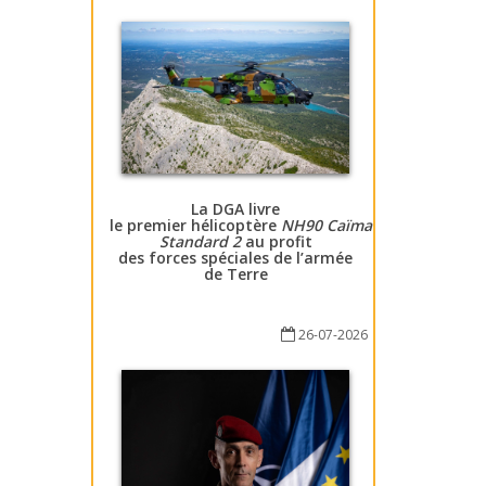
La DGA livre
le premier hélicoptère
NH90 Caïman
Standard 2
au profit
des forces spéciales de l’armée
de Terre
26-07-2026