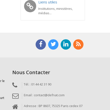
Liens utiles
Institutions, ministères,
médias...
Nous Contacter
r le
Tél. : 01 44 42 31 90
Email : contact@defnat.com
ourt
Adresse : BP 8607, 75325 Paris cedex 07