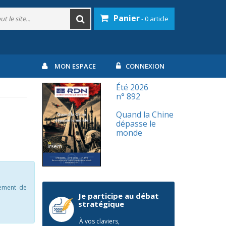
Panier
- 0 article
MON ESPACE
CONNEXION
Été 2026
n° 892
Quand la Chine
dépasse le
monde
pement de
Je participe au débat
stratégique
À vos claviers,