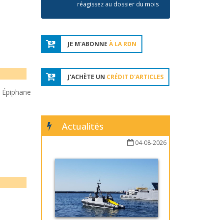
réagissez au dossier du mois
JE M'ABONNE
À LA RDN
J'ACHÈTE UN
CRÉDIT D'ARTICLES
 Épiphane
Actualités
04-08-2026