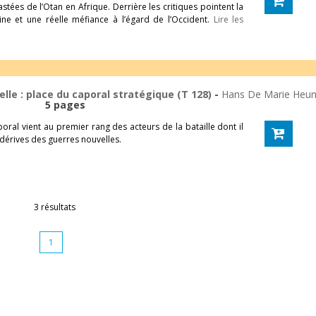
ées de l’Otan en Afrique. Derrière les critiques pointent la
caine et une réelle méfiance à l’égard de l’Occident.
Lire les
lle : place du caporal stratégique (T 128)
-
Hans De Marie Heu
5 pages
oral vient au premier rang des acteurs de la bataille dont il
 dérives des guerres nouvelles.
3 résultats
1