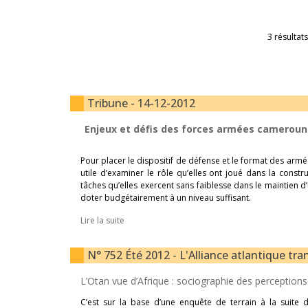
3 résultats
Tribune - 14-12-2012
Enjeux et défis des forces armées camerouna
Pour placer le dispositif de défense et le format des armé
utile d’examiner le rôle qu’elles ont joué dans la const
tâches qu’elles exercent sans faiblesse dans le maintien d
doter budgétairement à un niveau suffisant.
Lire la suite
N° 752 Été 2012 - L'Alliance atlantique tra
L’Otan vue d’Afrique : sociographie des perception
C’est sur la base d’une enquête de terrain à la suite 