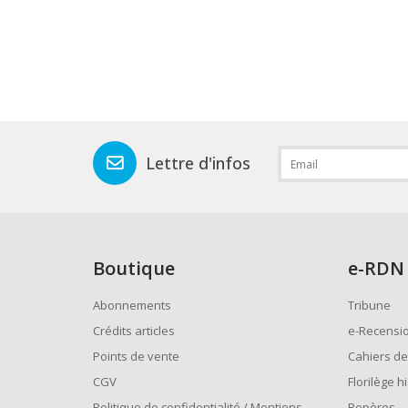
Lettre d'infos
Boutique
e
-RDN
Abonnements
Tribune
Crédits articles
e-Recensi
Points de vente
Cahiers de
CGV
Florilège h
Politique de confidentialité / Mentions
Repères