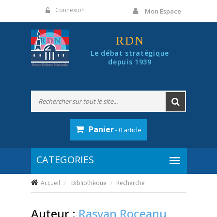
Panneau de gestion des cookies
Connexion
Mon Espace
RDN
Le débat stratégique
depuis 1939
Panier
- 0 article
Accueil
Bibliothèque
Recherche
Auteur :
Rasvan Roceanu