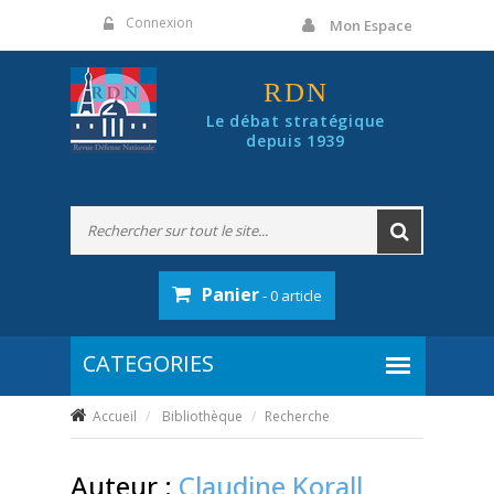
Panneau de gestion des cookies
Connexion
Mon Espace
RDN
Le débat stratégique
depuis 1939
Panier
- 0 article
Accueil
Bibliothèque
Recherche
Auteur :
Claudine Korall