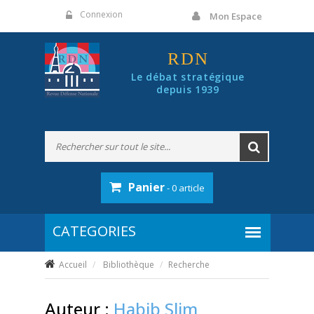
Panneau de gestion des cookies
Connexion
Mon Espace
RDN
Le débat stratégique
depuis 1939
Panier
- 0 article
Accueil
Bibliothèque
Recherche
Auteur :
Habib Slim