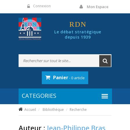
Panneau de gestion des cookies
Connexion
Mon Espace
RDN
Le débat stratégique
depuis 1939
Panier
- 0 article
Accueil
Bibliothèque
Recherche
Auteur :
Jean-Philippe Bras