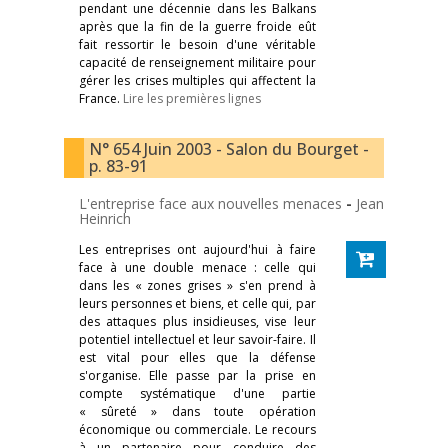
pendant une décennie dans les Balkans
après que la fin de la guerre froide eût
fait ressortir le besoin d'une véritable
capacité de renseignement militaire pour
gérer les crises multiples qui affectent la
France.
Lire les premières lignes
N° 654 Juin 2003 - Salon du Bourget -
p. 83-91
L'entreprise face aux nouvelles menaces
-
Jean
Heinrich
Les entreprises ont aujourd'hui à faire
face à une double menace : celle qui
dans les « zones grises » s'en prend à
leurs personnes et biens, et celle qui, par
des attaques plus insidieuses, vise leur
potentiel intellectuel et leur savoir-faire. Il
est vital pour elles que la défense
s'organise. Elle passe par la prise en
compte systématique d'une partie
« sûreté » dans toute opération
économique ou commerciale. Le recours
à un partenaire pour conduire des