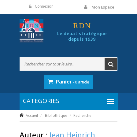
Panneau de gestion des cookies
Connexion
Mon Espace
RDN
Le débat stratégique
depuis 1939
Panier
- 0 article
Accueil
Bibliothèque
Recherche
Auteur :
Jean Heinrich