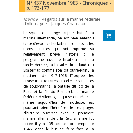
N° 437 Novembre 1983 - Chroniques -
p. 173-177
Marine
- Regards sur la marine fédérale
d'Allemagne
-
Jacques Chantaux
Lorsque l’on songe aujourd’hui à la
marine allemande, on est bien entendu
tenté d’évoquer les faits marquants et les
noms illustres qui ont imprimé sa
relativement brève histoire : le
programme naval de Tirpitz à la fin du
siècle dernier, la bataille du Jutland (du
Skagerrak comme l’on dit outre-Rhin), la
mutinerie de 1917-1918, l’épopée des
croiseurs auxiliaires et celle des meutes
de sous-marins, la bataille du Rio de la
Plata et la fin du Bismarck. La marine
fédérale d’Allemagne, qui se qualifie elle-
même aujourd’hui de modeste, est
pourtant bien l’héritière de ces pages
d’histoire ouvertes avec la première
marine allemande : la Reichsmarine fut
créée il y a 135 ans au printemps de
1848, dans le but de faire face à la