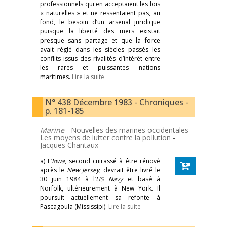
professionnels qui en acceptaient les lois
« naturelles » et ne ressentaient pas, au
fond, le besoin d’un arsenal juridique
puisque la liberté des mers existait
presque sans partage et que la force
avait réglé dans les siècles passés les
conflits issus des rivalités d’intérêt entre
les rares et puissantes nations
maritimes.
Lire la suite
N° 438 Décembre 1983 - Chroniques -
p. 181-185
Marine
- Nouvelles des marines occidentales -
Les moyens de lutter contre la pollution
-
Jacques Chantaux
a) L’
Iowa
, second cuirassé à être rénové
après le
New Jersey
, devrait être livré le
30 juin 1984 à l’
US Navy
et basé à
Norfolk, ultérieurement à New York. Il
poursuit actuellement sa refonte à
Pascagoula (Mississipi).
Lire la suite