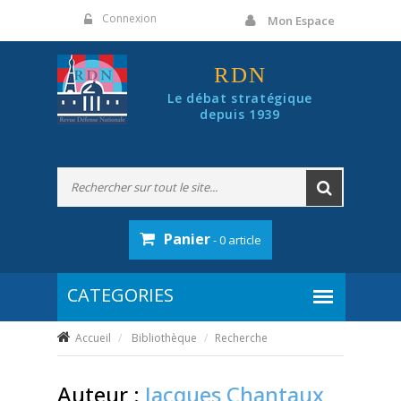
Panneau de gestion des cookies
Connexion
Mon Espace
RDN
Le débat stratégique
depuis 1939
Panier
- 0 article
Accueil
Bibliothèque
Recherche
Auteur :
Jacques Chantaux