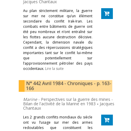
Jacques Chantaux
Au plan strictement militaire, la guerre
sur mer ne constitue qu’un élément
secondaire du conflit Irak-Iran. Les
combats entre bâtiments de guerre ont
été peu nombreux et n’ont entraîné sur
les flottes aucune destruction décisive.
Cependant, la dimension navale du
conflit a des répercussions stratégiques
importantes tant sur le conflit lui-même
que potentiellement sur
l’approvisionnement pétrolier des pays
occidentaux.
Lire la suite
N° 442 Avril 1984 - Chroniques - p. 163-
166
Marine
- Perspectives sur la guerre des mines -
Bilan de l'activité de la Marine en 1983
-
Jacques
Chantaux
Les 2 grands conflits mondiaux du siècle
ont vu l’usage sur mer des armes
redoutables que constituent les