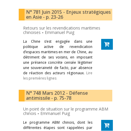
N° 781 Juin 2015 - Enjeux stratégiques
en Asie - p. 23-26
Retours sur les revendications maritimes
chinoises
-
Emmanuel Puig
La Chine s’est engagée dans une
politique active de revendication
d’espaces maritimes en mer de Chine, au
détriment de ses voisins, en imposant
une présence concrète censée légitimer
une souveraineté de facto, par absence
de réaction des acteurs régionaux.
Lire
les premières lignes
N° 748 Mars 2012 - Défense
antimissile - p. 75-78
Un point de situation sur le programme ABM
chinois
-
Emmanuel Puig
Le programme ABM chinois, dont les
différentes étapes sont rappelées par