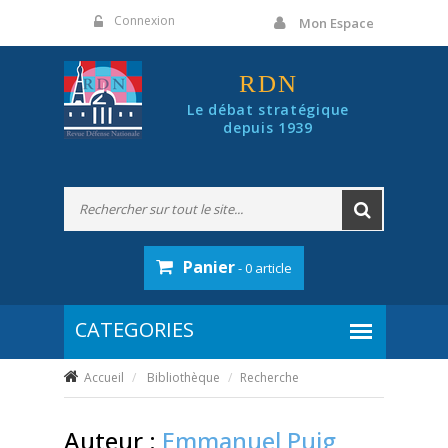
Panneau de gestion des cookies
Connexion
Mon Espace
RDN
Le débat stratégique
depuis 1939
Panier
- 0 article
Accueil
Bibliothèque
Recherche
Auteur :
Emmanuel Puig