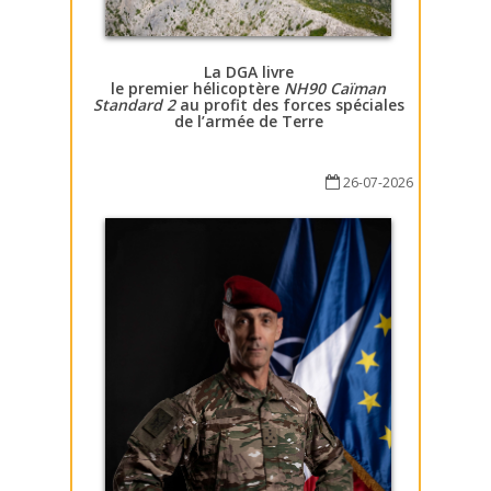
La DGA livre
le premier hélicoptère
NH90 Caïman
Standard 2
au profit des forces spéciales
de l’armée de Terre
26-07-2026