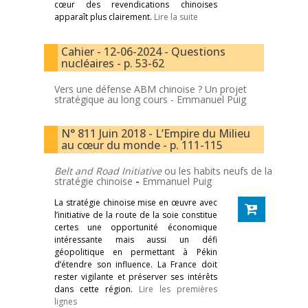
cœur des revendications chinoises
apparaît plus clairement.
Lire la suite
Cahier - 12-06-2024 - Questions
nucléaires - p. 53-62
Vers une défense ABM chinoise ? Un projet
stratégique au long cours -
Emmanuel Puig
N° 811 Juin 2018 - L’Empire du Milieu
au cœur du monde - p. 111-115
Belt and Road Initiative
ou les habits neufs de la
stratégie chinoise
-
Emmanuel Puig
La stratégie chinoise mise en œuvre avec
l’initiative de la route de la soie constitue
certes une opportunité économique
intéressante mais aussi un défi
géopolitique en permettant à Pékin
d’étendre son influence. La France doit
rester vigilante et préserver ses intérêts
dans cette région.
Lire les premières
lignes