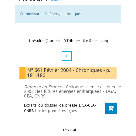
Commissariat à l'énergie atomique.
1 résultat (1 article - 0 Tribune - 0 e-Recension)
1
N° 661 Février 2004 - Chroniques - p.
181-186
Défense en France
- Colloque science et défense
2003 : les futures énergies embarquées
-
DGA
,
CEA
,
CNRS
Extraits du dossier de presse DGA-CEA-
CNRS.
Lire les premières lignes
1 résultat