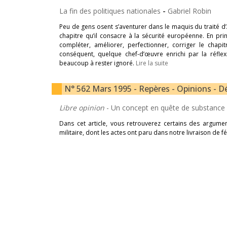
La fin des politiques nationales
-
Gabriel Robin
Peu de gens osent s’aventurer dans le maquis du traité d
chapitre qu’il consacre à la sécurité européenne. En princ
compléter, améliorer, perfectionner, corriger le chapi
conséquent, quelque chef-d’œuvre enrichi par la réflexi
beaucoup à rester ignoré.
Lire la suite
N° 562 Mars 1995 - Repères - Opinions - Dé
Libre opinion
- Un concept en quête de substance
Dans cet article, vous retrouverez certains des argum
militaire, dont les actes ont paru dans notre livraison de f