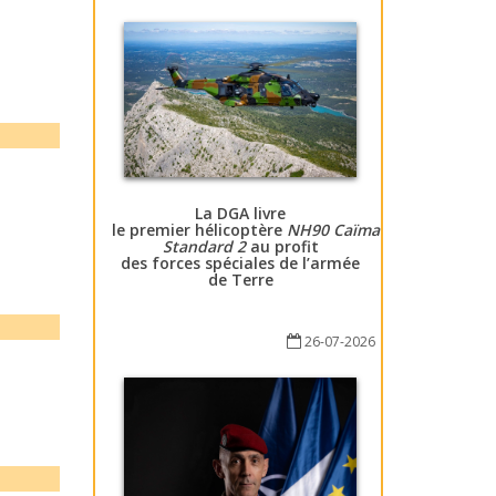
La DGA livre
le premier hélicoptère
NH90 Caïman
Standard 2
au profit
des forces spéciales de l’armée
de Terre
26-07-2026