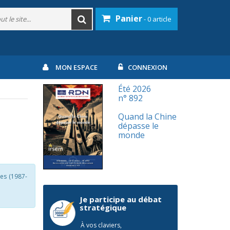
Panier
- 0 article
MON ESPACE
CONNEXION
Été 2026
n° 892
Quand la Chine
dépasse le
monde
les (1987-
Je participe au débat
stratégique
À vos claviers,