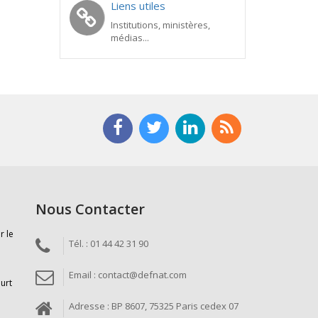
Liens utiles
Institutions, ministères,
médias...
Nous Contacter
r le
Tél. : 01 44 42 31 90
Email : contact@defnat.com
ourt
Adresse : BP 8607, 75325 Paris cedex 07