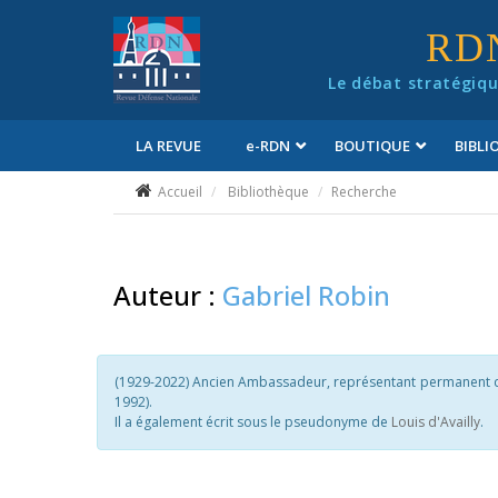
Panneau de gestion des cookies
RD
Le débat stratégiqu
LA REVUE
e
-RDN
BOUTIQUE
BIBL
Conditions générales de vente
Accueil
Bibliothèque
Recherche
Auteur :
Gabriel Robin
(1929-2022) Ancien Ambassadeur, représentant permanent de l
1992).
Il a également écrit sous le pseudonyme de
Louis d'Availly
.