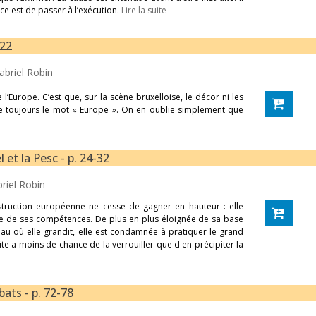
nce est de passer à l’exécution.
Lire la suite
-22
abriel Robin
l’Europe. C’est que, sur la scène bruxelloise, le décor ni les
lle toujours le mot « Europe ». On en oublie simplement que
 et la Pesc - p. 24-32
riel Robin
truction européenne ne cesse de gagner en hauteur : elle
e de ses compétences. De plus en plus éloignée de sa base
u où elle grandit, elle est condamnée à pratiquer le grand
ûte a moins de chance de la verrouiller que d'en précipiter la
bats - p. 72-78