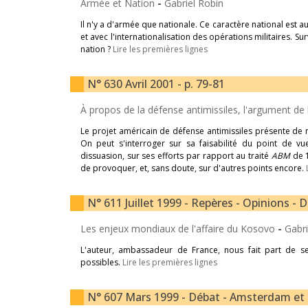
Armée et Nation
-
Gabriel Robin
Il n'y a d'armée que nationale. Ce caractère national est a
et avec l'internationalisation des opérations militaires. Sur
nation ?
Lire les premières lignes
N° 630 Avril 2001 - p. 79-81
À propos de la défense antimissiles, l'argument de
Le projet américain de défense antimissiles présente de 
On peut s'interroger sur sa faisabilité du point de v
dissuasion, sur ses efforts par rapport au traité
ABM
de 1
de provoquer, et, sans doute, sur d'autres points encore.
N° 611 Juillet 1999 - Repères - Opinions - D
Les enjeux mondiaux de l'affaire du Kosovo
-
Gabri
L'auteur, ambassadeur de France, nous fait part de se
possibles.
Lire les premières lignes
N° 607 Mars 1999 - Débat - Amsterdam et la