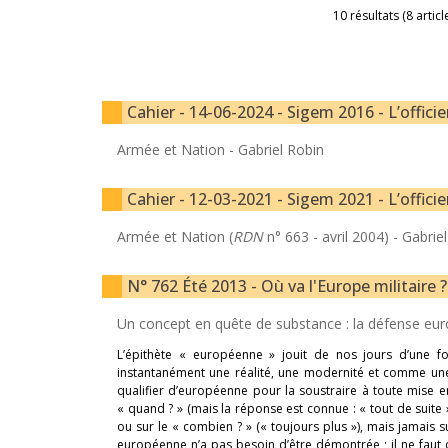
10 résultats (8 articl
Cahier - 14-06-2024 - Sigem 2016 - L’offici
Armée et Nation -
Gabriel Robin
Cahier - 12-03-2021 - Sigem 2021 - L’offici
Armée et Nation (
RDN
n° 663 - avril 2004) -
Gabrie
N° 762 Été 2013 - Où va l'Europe militaire ?
Un concept en quête de substance : la défense e
L’épithète « européenne » jouit de nos jours d’une for
instantanément une réalité, une modernité et comme une no
qualifier d’européenne pour la soustraire à toute mise e
« quand ? » (mais la réponse est connue : « tout de suite 
ou sur le « combien ? » (« toujours plus »), mais jamais su
européenne n’a pas besoin d’être démontrée ; il ne faut qu