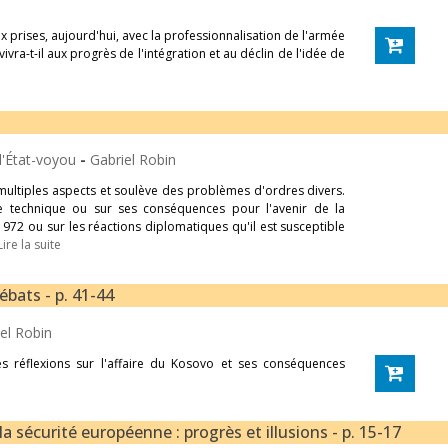
ux prises, aujourd'hui, avec la professionnalisation de l'armée
vivra-t-il aux progrès de l'intégration et au déclin de l'idée de
 l'État-voyou
-
Gabriel Robin
multiples aspects et soulève des problèmes d'ordres divers.
ue technique ou sur ses conséquences pour l'avenir de la
972 ou sur les réactions diplomatiques qu'il est susceptible
Lire la suite
ébats - p. 41-44
el Robin
s réflexions sur l'affaire du Kosovo et ses conséquences
 sécurité européenne : progrès et illusions - p. 15-17