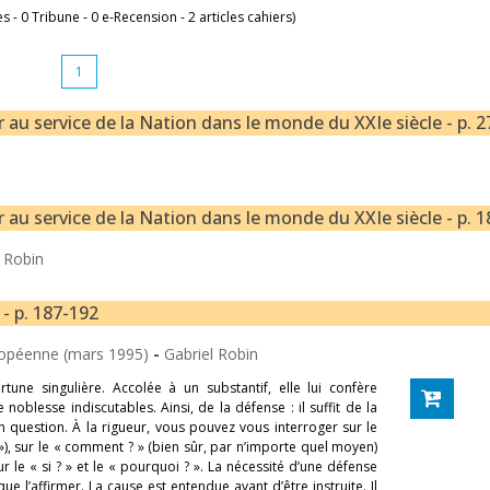
es - 0 Tribune - 0 e-Recension - 2 articles cahiers)
1
er au service de la Nation dans le monde du XXIe siècle - p. 2
er au service de la Nation dans le monde du XXIe siècle - p. 1
l Robin
 - p. 187-192
uropéenne (mars 1995)
-
Gabriel Robin
tune singulière. Accolée à un substantif, elle lui confère
blesse indiscutables. Ainsi, de la défense : il suffit de la
n question. À la rigueur, vous pouvez vous interroger sur le
»), sur le « comment ? » (bien sûr, par n’importe quel moyen)
r le « si ? » et le « pourquoi ? ». La nécessité d’une défense
e l’affirmer. La cause est entendue avant d’être instruite. Il