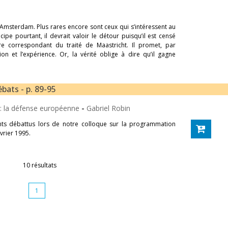
’Amsterdam. Plus rares encore sont ceux qui s’intéressent au
ipe pourtant, il devrait valoir le détour puisqu’il est censé
tre correspondant du traité de Maastricht. Il promet, par
on et l’expérience. Or, la vérité oblige à dire qu’il gagne
bats - p. 89-95
 : la défense européenne
-
Gabriel Robin
ents débattus lors de notre colloque sur la programmation
évrier 1995.
10 résultats
1