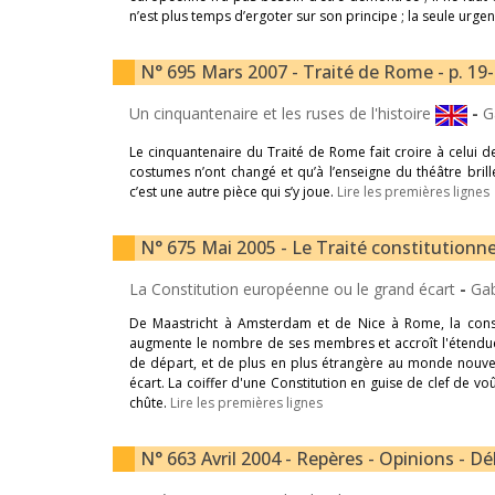
n’est plus temps d’ergoter sur son principe ; la seule urge
N° 695 Mars 2007 - Traité de Rome - p. 19
Un cinquantenaire et les ruses de l'histoire
-
G
Le cinquantenaire du Traité de Rome fait croire à celui de 
costumes n’ont changé et qu’à l’enseigne du théâtre bri
c’est une autre pièce qui s’y joue.
Lire les premières lignes
N° 675 Mai 2005 - Le Traité constitutionnel
La Constitution européenne ou le grand écart
-
Gab
De Maastricht à Amsterdam et de Nice à Rome, la cons
augmente le nombre de ses membres et accroît l'étendu
de départ, et de plus en plus étrangère au monde nouvea
écart. La coiffer d'une Constitution en guise de clef de vo
chûte.
Lire les premières lignes
N° 663 Avril 2004 - Repères - Opinions - Dé