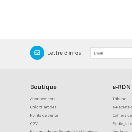
Lettre d'infos
Boutique
e
-RDN
Abonnements
Tribune
Crédits articles
e-Recensi
Points de vente
Cahiers de
CGV
Florilège h
Politique de confidentialité / Mentions
Repères