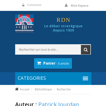
Panneau de gestion des cookies
Connexion
Mon Espace
RDN
Le débat stratégique
depuis 1939
Panier
- 0 article
Accueil
Bibliothèque
Recherche
Auteur :
Patrick Jourdan