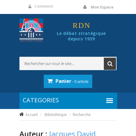
Panneau de gestion des cookies
Connexion
Mon Espace
RDN
Le débat stratégique
depuis 1939
Panier
- 0 article
Accueil
Bibliothèque
Recherche
Auteur :
Jacques David