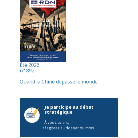
Été 2026
n° 892
Quand la Chine dépasse le monde
Je participe au débat
stratégique
À vos claviers,
réagissez au dossier du mois