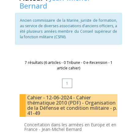
Bernard
Ancien commissaire de la Marine, juriste de formation,
au service de diverses associations d’anciens officiers, a
été plusieurs années membre du Conseil supérieur de
la fonction militaire (CSFM).
7 résultats (6 articles - 0 Tribune - 0 e-Recension - 1
article cahier)
1
Cahier - 12-06-2024 - Cahier
thématique 2010 (PDF) - Organisation
de la Défense et condition militaire - p.
41-49
Concertation dans les armées en Europe et en
France -
Jean-Michel Bernard