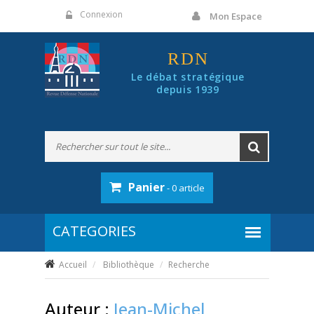
Panneau de gestion des cookies
Connexion
Mon Espace
RDN
Le débat stratégique
depuis 1939
Panier
- 0 article
Accueil
Bibliothèque
Recherche
Auteur :
Jean-Michel