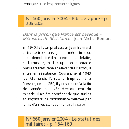
témoigne.
Lire les premières lignes
N° 660 Janvier 2004 - Bibliographie - p.
205-205
Dans la prison que France est devenue –
Mémoires de Résistance
-
Jean-Michel Bernard
En 1940, le futur professeur Jean Bernard
a trente-trois ans. Jeune médecin tout
juste démobilisé il n’accepte ni la défaite,
ni l’armistice, ni l’occupation. Contacté
par les frères René et Alexandre Parodi, il
entre en résistance. Courant avril 1943
les Allemands l’arrêtent. Emprisonné à
Fresnes, cellule 359, il y reste jusqu’à la fin
de l’année. Sa levée d’écrou tient du
miracle : il n’a été appréhendé que sur les
soupçons d’une ordonnance délivrée par
le fils d’un résistant connu.
Lire la suite
N° 660 Janvier 2004 - Le statut des
militaires - p. 164-169