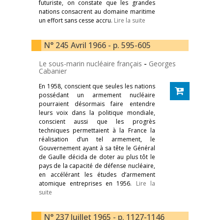
futuriste, on constate que les grandes
nations consacrent au domaine maritime
un effort sans cesse accru.
Lire la suite
N° 245 Avril 1966 - p. 595-605
Le sous-marin nucléaire français
-
Georges
Cabanier
En 1958, conscient que seules les nations
possédant un armement nucléaire
pourraient désormais faire entendre
leurs voix dans la politique mondiale,
conscient aussi que les progrès
techniques permettaient à la France la
réalisation d’un tel armement, le
Gouvernement ayant à sa tête le Général
de Gaulle décida de doter au plus tôt le
pays de la capacité de défense nucléaire,
en accélérant les études d’armement
atomique entreprises en 1956.
Lire la
suite
N° 237 Juillet 1965 - p. 1127-1146