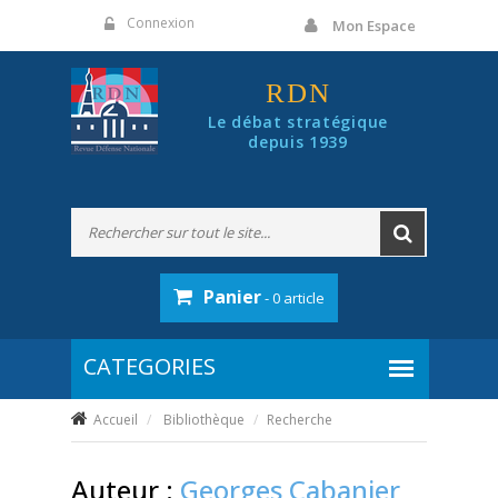
Panneau de gestion des cookies
Connexion
Mon Espace
RDN
Le débat stratégique
depuis 1939
Panier
- 0 article
Accueil
Bibliothèque
Recherche
Auteur :
Georges Cabanier