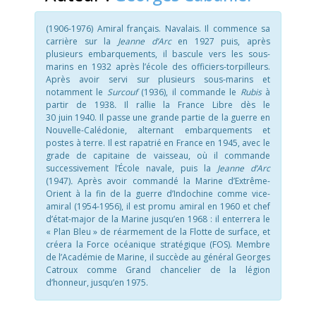
(1906-1976) Amiral français. Navalais. Il commence sa
carrière sur la
Jeanne d’Arc
en 1927 puis, après
plusieurs embarquements, il bascule vers les sous-
marins en 1932 après l’école des officiers-torpilleurs.
Après avoir servi sur plusieurs sous-marins et
notamment le
Surcouf
(1936), il commande le
Rubis
à
partir de 1938
.
Il rallie la France Libre dès le
30 juin 1940. Il passe une grande partie de la guerre en
Nouvelle-Calédonie, alternant embarquements et
postes à terre. Il est rapatrié en France en 1945, avec le
grade de capitaine de vaisseau, où il commande
successivement l’École navale, puis la
Jeanne d’Arc
(1947)
.
Après avoir commandé la Marine d’Extrême-
Orient à la fin de la guerre d’Indochine comme vice-
amiral (1954-1956), il est promu amiral en 1960 et chef
d’état-major de la Marine jusqu’en 1968 : il enterrera le
« Plan Bleu » de réarmement de la Flotte de surface, et
créera la Force océanique stratégique (FOS). Membre
de l’Académie de Marine, il succède au général Georges
Catroux comme Grand chancelier de la légion
d’honneur, jusqu’en 1975.