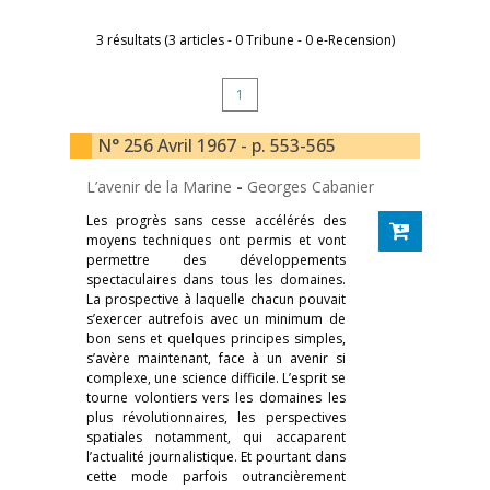
3 résultats (3 articles - 0 Tribune - 0 e-Recension)
1
N° 256 Avril 1967 - p. 553-565
L’avenir de la Marine
-
Georges Cabanier
Les progrès sans cesse accélérés des
moyens techniques ont permis et vont
permettre des développements
spectaculaires dans tous les domaines.
La prospective à laquelle chacun pouvait
s’exercer autrefois avec un minimum de
bon sens et quelques principes simples,
s’avère maintenant, face à un avenir si
complexe, une science difficile. L’esprit se
tourne volontiers vers les domaines les
plus révolutionnaires, les perspectives
spatiales notamment, qui accaparent
l’actualité journalistique. Et pourtant dans
cette mode parfois outrancièrement