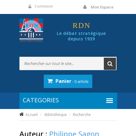
Panneau de gestion des cookies
Connexion
Mon Espace
RDN
Le débat stratégique
depuis 1939
Panier
- 0 article
Accueil
Bibliothèque
Recherche
Auteur :
Philippe Sagon