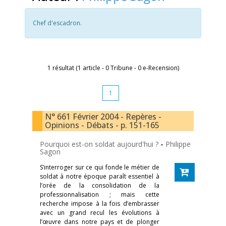
Chef d'escadron.
1 résultat (1 article - 0 Tribune - 0 e-Recension)
1
N° 661 Février 2004 - Repères -
Opinions - Débats - p. 151-165
Pourquoi est-on soldat aujourd'hui ?
-
Philippe
Sagon
S’interroger sur ce qui fonde le métier de
soldat à notre époque paraît essentiel à
l’orée de la consolidation de la
professionnalisation ; mais cette
recherche impose à la fois d’embrasser
avec un grand recul les évolutions à
l’œuvre dans notre pays et de plonger