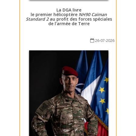
La DGA livre
le premier hélicoptère
NH90 Caïman
Standard 2
au profit des forces spéciales
de l’armée de Terre
26-07-2026