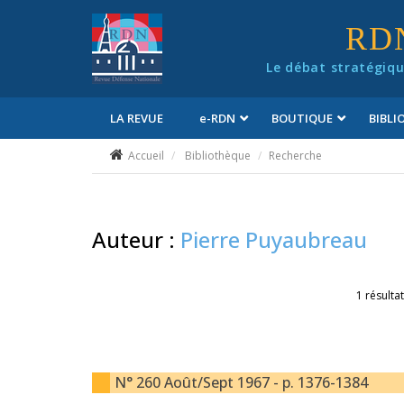
Panneau de gestion des cookies
RD
Le débat stratégiqu
LA REVUE
e
-RDN
BOUTIQUE
BIBL
Conditions générales de vente
Accueil
Bibliothèque
Recherche
Auteur :
Pierre Puyaubreau
1 résultat
N° 260 Août/Sept 1967 - p. 1376-1384