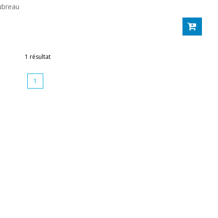
ubreau
1 résultat
1