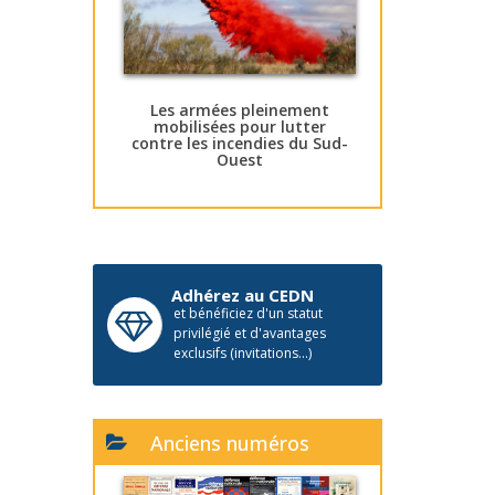
Les armées pleinement
mobilisées pour lutter
contre les incendies du Sud-
Ouest
Adhérez au CEDN
et bénéficiez d'un statut
privilégié et d'avantages
exclusifs (invitations...)
Anciens numéros