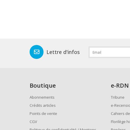
Lettre d'infos
Boutique
e
-RDN
Abonnements
Tribune
Crédits articles
e-Recensi
Points de vente
Cahiers de
CGV
Florilège h
Politique de confidentialité / Mentions
Repères