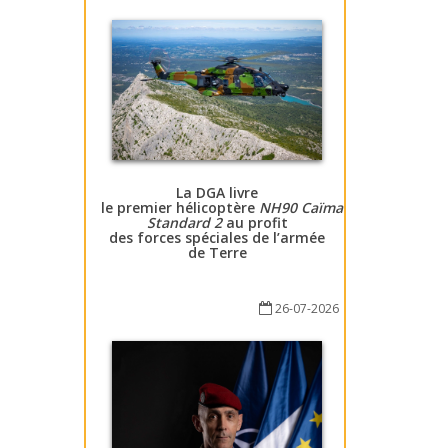
La DGA livre
le premier hélicoptère
NH90 Caïman
Standard 2
au profit
des forces spéciales de l’armée
de Terre
26-07-2026