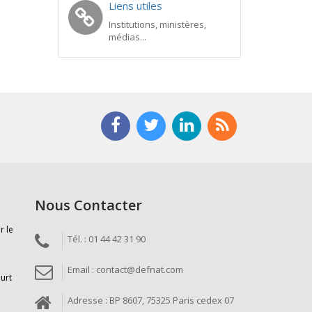
Liens utiles
Institutions, ministères,
médias...
Nous Contacter
r le
Tél. : 01 44 42 31 90
Email : contact@defnat.com
ourt
Adresse : BP 8607, 75325 Paris cedex 07