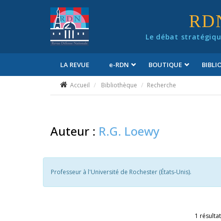
Panneau de gestion des cookies
RD
Le débat stratégiqu
LA REVUE
e
-RDN
BOUTIQUE
BIBL
Conditions générales de vente
Accueil
Bibliothèque
Recherche
Auteur :
R.G. Loewy
Professeur à l'Université de Rochester (États-Unis).
1 résultat