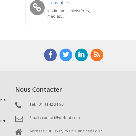
Liens utiles
Institutions, ministères,
médias...
Nous Contacter
r le
Tél. : 01 44 42 31 90
Email : contact@defnat.com
ourt
Adresse : BP 8607, 75325 Paris cedex 07