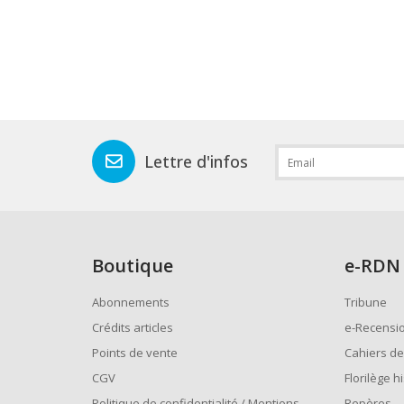
Lettre d'infos
Boutique
e
-RDN
Abonnements
Tribune
Crédits articles
e-Recensi
Points de vente
Cahiers de
CGV
Florilège h
Politique de confidentialité / Mentions
Repères