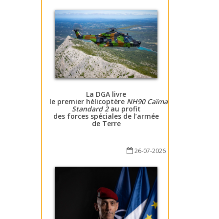
La DGA livre
le premier hélicoptère
NH90 Caïman
Standard 2
au profit
des forces spéciales de l’armée
de Terre
26-07-2026