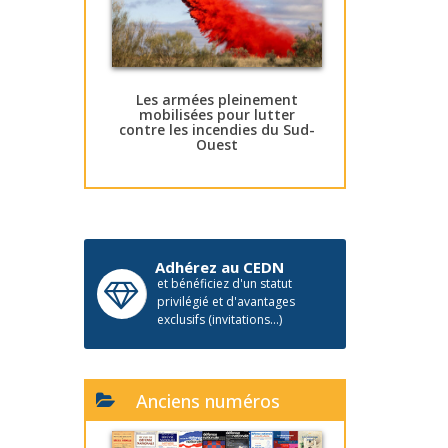
Les armées pleinement
mobilisées pour lutter
contre les incendies du Sud-
Ouest
Adhérez au CEDN
et bénéficiez d'un statut
privilégié et d'avantages
exclusifs (invitations...)
Anciens numéros