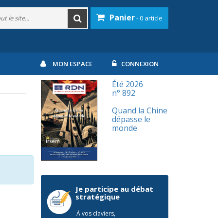
Panier
- 0 article
MON ESPACE
CONNEXION
Été 2026
n° 892
Quand la Chine
dépasse le
monde
Je participe au débat
stratégique
À vos claviers,