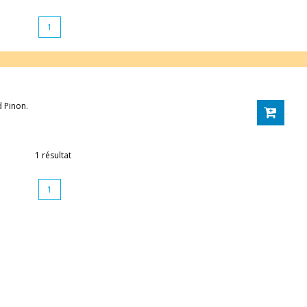
1
d Pinon.
1 résultat
1