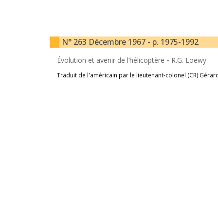
N° 263 Décembre 1967 - p. 1975-1992
Évolution et avenir de l’hélicoptère
-
R.G. Loewy
Traduit de l'américain par le lieutenant-colonel (CR) Gérar