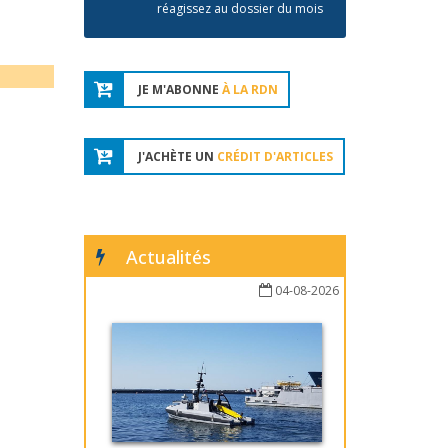
réagissez au dossier du mois
JE M'ABONNE
À LA RDN
J'ACHÈTE UN
CRÉDIT D'ARTICLES
Actualités
04-08-2026