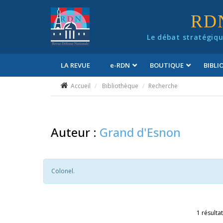
Panneau de gestion des cookies
RD
Le débat stratégiqu
LA REVUE
e
-RDN
BOUTIQUE
BIBL
Conditions générales de vente
Accueil
Bibliothèque
Recherche
Auteur :
Grand d'Esnon
Colonel.
1 résultat