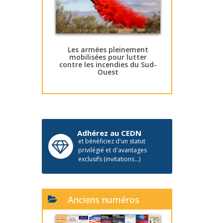
Les armées pleinement
mobilisées pour lutter
contre les incendies du Sud-
Ouest
Adhérez au CEDN
et bénéficiez d'un statut
privilégié et d'avantages
exclusifs (invitations...)
Anciens numéros