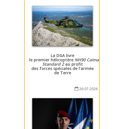
La DGA livre
le premier hélicoptère
NH90 Caïman
Standard 2
au profit
des forces spéciales de l’armée
de Terre
26-07-2026