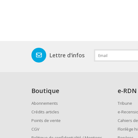
Lettre d'infos
Boutique
e
-RDN
Abonnements
Tribune
Crédits articles
e-Recensi
Points de vente
Cahiers de
CGV
Florilège h
Politique de confidentialité / Mentions
Repères