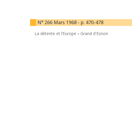
N° 266 Mars 1968 - p. 470-478
La détente et l’Europe
-
Grand d'Esnon