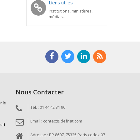
Liens utiles
Institutions, ministères,
médias...
Nous Contacter
r le
Tél. : 01 44 42 31 90
Email : contact@defnat.com
ourt
Adresse : BP 8607, 75325 Paris cedex 07