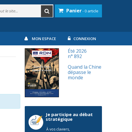
Panier
- 0 article
MON ESPACE
CONNEXION
Été 2026
n° 892
Quand la Chine
dépasse le
monde
Je participe au débat
stratégique
À vos claviers,