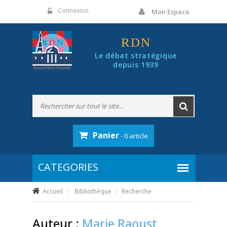
Panneau de gestion des cookies
Connexion
Mon Espace
RDN
Le débat stratégique
depuis 1939
Panier
- 0 article
Accueil
Bibliothèque
Recherche
Auteur :
Marie Raoust