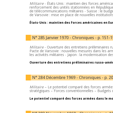
Militaire
- États-Unis
: maintien des forces américa
renforcement des unités stationnées en République 
de télécommunications militaires - Suisse : le bud
de Varsovie : mise en place de nouvelles institutio
États-Unis : maintien des Forces américaines en Eu
N° 285 Janvier 1970 - Chroniques - p. 151-
Militaire
- Ouverture des entretiens préliminaires r
Pacte de Varsovie : nouvelles mesures dans les arm
les activités militaires - Japon : la modernisation d
Ouverture des entretiens préliminaires russo-améri
N° 284 Décembre 1969 - Chroniques - p. 2
Militaire
– Le potentiel comparé des forces armée
stratégiques – Forces conventionnelles – Budgets
Le potentiel comparé des forces armées dans le m