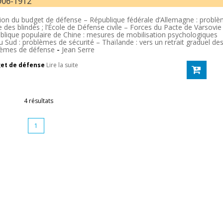
906-1912
tion du budget de défense – République fédérale d’Allemagne : probl
 des blindés ; l’École de Défense civile – Forces du Pacte de Varsovie 
ique populaire de Chine : mesures de mobilisation psychologiques
 Sud : problèmes de sécurité – Thaïlande : vers un retrait graduel de
lèmes de défense
-
Jean Serre
get de défense
Lire la suite
4 résultats
1