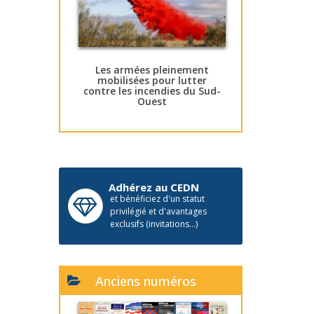
Les armées pleinement
mobilisées pour lutter
contre les incendies du Sud-
Ouest
Adhérez au CEDN
et bénéficiez d'un statut
privilégié et d'avantages
exclusifs (invitations...)
Anciens numéros