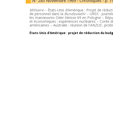
N° 283 Novembre 1969 - Chroniques - p. 1
Militaire
– États-Unis d’Amérique : Projet de réduc
de personnel dans la
Bundeswehr
– URSS : journée
les manœuvres Oder-Neisse 69 en Pologne – Républ
et économiques ; expériences nucléaires – Corée du
américaines – Australie : réunion de l’
ANZUS
; prob
États-Unis d’Amérique : projet de réduction du bud