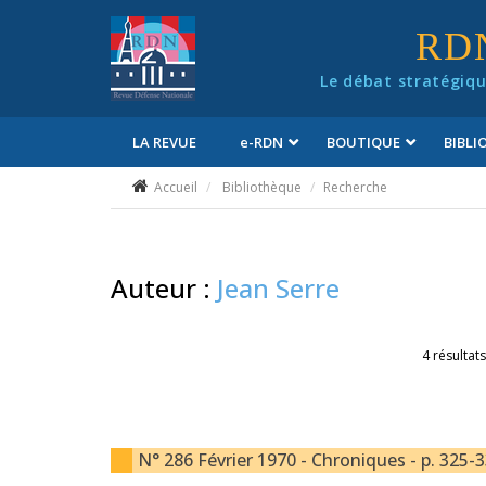
Panneau de gestion des cookies
RD
Le débat stratégiqu
LA REVUE
e
-RDN
BOUTIQUE
BIBL
Conditions générales de vente
Accueil
Bibliothèque
Recherche
Auteur :
Jean Serre
4 résultats
N° 286 Février 1970 - Chroniques - p. 325-