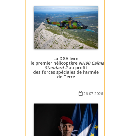
La DGA livre
le premier hélicoptère
NH90 Caïman
Standard 2
au profit
des forces spéciales de l’armée
de Terre
26-07-2026