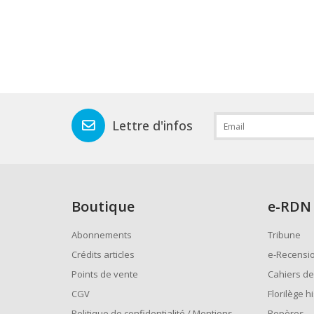
Lettre d'infos
Boutique
e
-RDN
Abonnements
Tribune
Crédits articles
e-Recensi
Points de vente
Cahiers de
CGV
Florilège h
Politique de confidentialité / Mentions
Repères