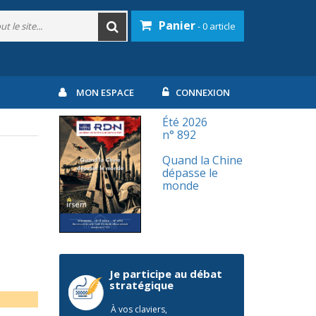
Panier
- 0 article
MON ESPACE
CONNEXION
Été 2026
n° 892
Quand la Chine
dépasse le
monde
Je participe au débat
stratégique
À vos claviers,