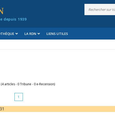
N
e depuis 1939
IOTHÈQUE
LA RDN
LIENS UTILES
 (4 articles - 0 Tribune - 0 e-Recension)
1
331