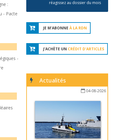
réagissez au dossier du mois
ne :
u - Pacte
JE M'ABONNE
À LA RDN
J'ACHÈTE UN
CRÉDIT D'ARTICLES
tégiques -
re
Actualités
04-08-2026
éaires