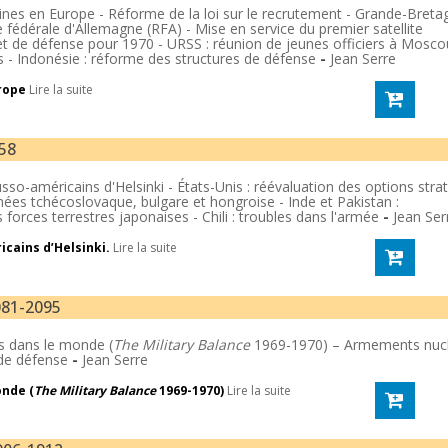
ines en Europe - Réforme de la loi sur le recrutement - Grande-Bretag
fédérale d'Allemagne (RFA) - Mise en service du premier satellite
get de défense pour 1970 - URSS : réunion de jeunes officiers à Mosco
ns - Indonésie : réforme des structures de défense
-
Jean Serre
rope
Lire la suite
158
usso-américains d'Helsinki - États-Unis
: réévaluation des options stra
ées tchécoslovaque, bulgare et hongroise - Inde et Pakistan :
es forces terrestres japonaises - Chili : troubles dans l'armée
-
Jean Ser
cains d’Helsinki.
Lire la suite
081-2095
s dans le monde (
The Military Balance
1969-1970) – Armements nucl
 de défense
-
Jean Serre
onde (
The Military Balance
1969-1970)
Lire la suite