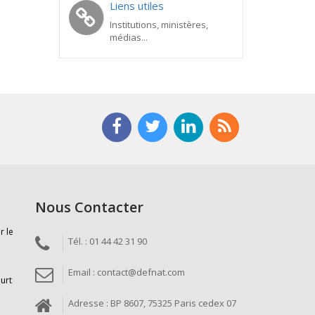
Liens utiles
Institutions, ministères,
médias...
Nous Contacter
r le
Tél. : 01 44 42 31 90
Email : contact@defnat.com
ourt
Adresse : BP 8607, 75325 Paris cedex 07