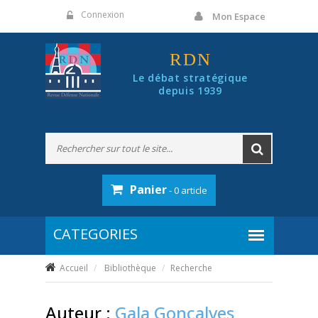
Panneau de gestion des cookies
Connexion
Mon Espace
RDN
Le débat stratégique
depuis 1939
Panier
- 0 article
Accueil
Bibliothèque
Recherche
Auteur :
Gala Goncalves