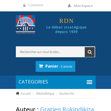
Panneau de gestion des cookies
Connexion
Mon Espace
RDN
Le débat stratégique
depuis 1939
Panier
- 0 article
Accueil
Bibliothèque
Recherche
Auteur :
Gratien Rukindikiza