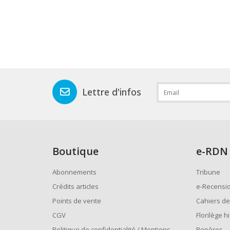
Lettre d'infos
Boutique
e
-RDN
Abonnements
Tribune
Crédits articles
e-Recensi
Points de vente
Cahiers de
CGV
Florilège h
Politique de confidentialité / Mentions
Repères