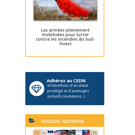
Les armées pleinement
mobilisées pour lutter
contre les incendies du Sud-
Ouest
Adhérez au CEDN
et bénéficiez d'un statut
privilégié et d'avantages
exclusifs (invitations...)
Anciens numéros