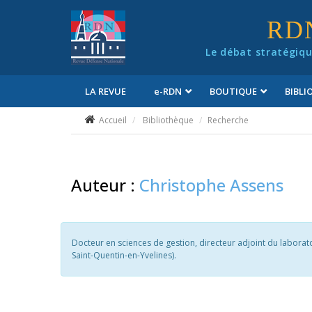
Panneau de gestion des cookies
RD
Le débat stratégiqu
LA REVUE
e
-RDN
BOUTIQUE
BIBL
Conditions générales de vente
Accueil
Bibliothèque
Recherche
Auteur :
Christophe Assens
Docteur en sciences de gestion, directeur adjoint du laborat
Saint-Quentin-en-Yvelines).