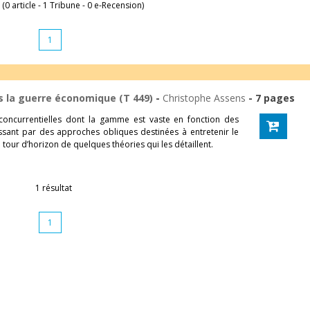
 (0 article - 1 Tribune - 0 e-Recension)
1
s la guerre économique (T 449)
-
Christophe Assens
- 7 pages
concurrentielles dont la gamme est vaste en fonction des
assant par des approches obliques destinées à entretenir le
our d’horizon de quelques théories qui les détaillent.
1 résultat
1