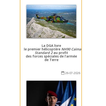
La DGA livre
le premier hélicoptère
NH90 Caïman
Standard 2
au profit
des forces spéciales de l’armée
de Terre
26-07-2026