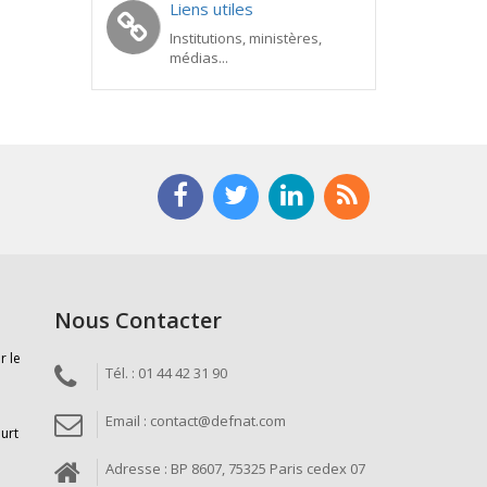
Liens utiles
Institutions, ministères,
médias...
Nous Contacter
r le
Tél. : 01 44 42 31 90
Email : contact@defnat.com
ourt
Adresse : BP 8607, 75325 Paris cedex 07