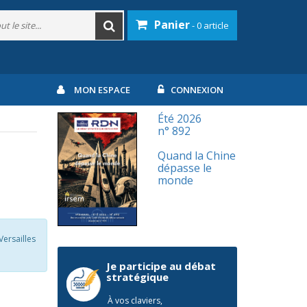
Panier
- 0 article
MON ESPACE
CONNEXION
Été 2026
n° 892
Quand la Chine
dépasse le
monde
Versailles
Je participe au débat
stratégique
À vos claviers,