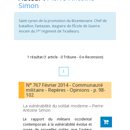
Simon
Saint-cyrien de la promotion du Bicentenaire. Chef de
bataillon, fantassin, stagiaire de l’École de Guerre.
er
Ancien du 1
régiment de Tirailleurs.
1 résultat (1 article - 0 Tribune - 0 e-Recension)
1
N° 767 Février 2014 - Communauté
militaire - Repères - Opinions - p. 98-
102
La vulnérabilité du soldat moderne
-
Pierre-
Antoine Simon
Le rapport du militaire occidental
contemporain à la vulnérabilité évolue et
ouvre de nouvelles pistes que l'auteur