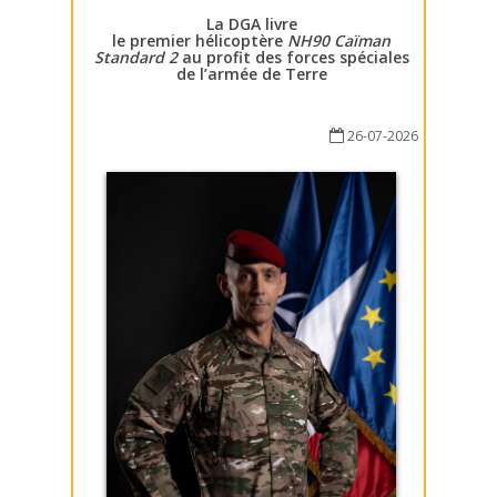
La DGA livre
le premier hélicoptère
NH90 Caïman
Standard 2
au profit des forces spéciales
de l’armée de Terre
26-07-2026