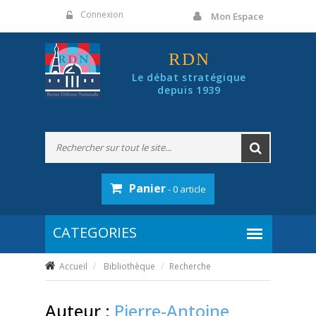
Panneau de gestion des cookies
Connexion
Mon Espace
RDN
Le débat stratégique
depuis 1939
Panier
- 0 article
Accueil
Bibliothèque
Recherche
Auteur :
Pierre-Antoine