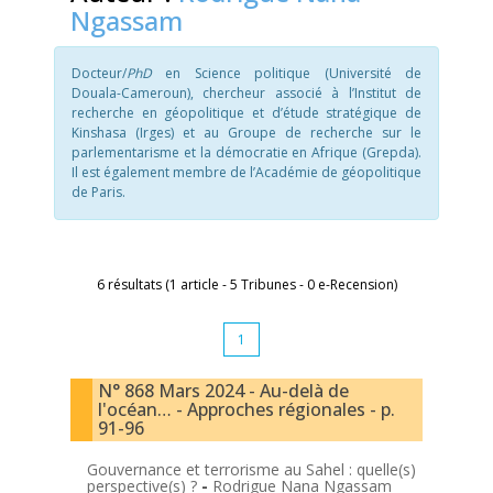
Ngassam
Docteur/
PhD
en Science politique (Université de
Douala-Cameroun), chercheur associé à l’Institut de
recherche en géopolitique et d’étude stratégique de
Kinshasa (Irges) et au Groupe de recherche sur le
parlementarisme et la démocratie en Afrique (Grepda).
Il est également membre de l’Académie de géopolitique
de Paris.
6 résultats (1 article - 5 Tribunes - 0 e-Recension)
1
N° 868 Mars 2024 - Au-delà de
l'océan… - Approches régionales - p.
91-96
Gouvernance et terrorisme au Sahel : quelle(s)
perspective(s) ?
-
Rodrigue Nana Ngassam