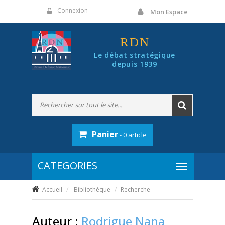
Panneau de gestion des cookies
Connexion
Mon Espace
RDN
Le débat stratégique
depuis 1939
Panier
- 0 article
Accueil
Bibliothèque
Recherche
Auteur :
Rodrigue Nana