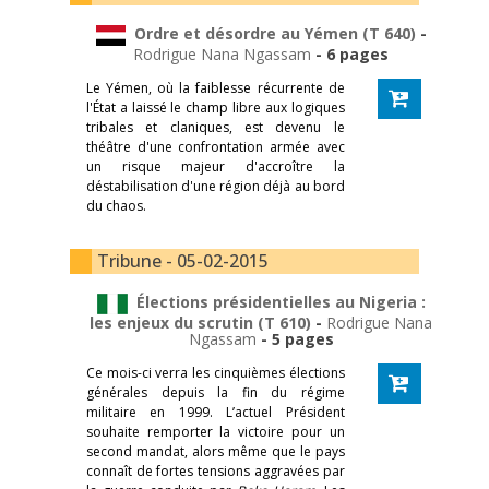
Ordre et désordre au Yémen (T 640)
-
Rodrigue Nana Ngassam
- 6 pages
Le Yémen, où la faiblesse récurrente de
l'État a laissé le champ libre aux logiques
tribales et claniques, est devenu le
théâtre d'une confrontation armée avec
un risque majeur d'accroître la
déstabilisation d'une région déjà au bord
du chaos.
Tribune - 05-02-2015
Élections présidentielles au Nigeria :
les enjeux du scrutin (T 610)
-
Rodrigue Nana
Ngassam
- 5 pages
Ce mois-ci verra les cinquièmes élections
générales depuis la fin du régime
militaire en 1999. L’actuel Président
souhaite remporter la victoire pour un
second mandat, alors même que le pays
connaît de fortes tensions aggravées par