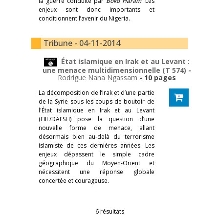
la guerre conduite par
Boko Haram
. Les
enjeux sont donc importants et
conditionnent l’avenir du Nigeria.
Tribune - 04-11-2014
État islamique en Irak et au Levant :
une menace multidimensionnelle (T 574)
-
Rodrigue Nana Ngassam
- 10 pages
La décomposition de l’Irak et d’une partie
de la Syrie sous les coups de boutoir de
l'État islamique en Irak et au Levant
(EIIL/DAESH) pose la question d’une
nouvelle forme de menace, allant
désormais bien au-delà du terrorisme
islamiste de ces dernières années. Les
enjeux dépassent le simple cadre
géographique du Moyen-Orient et
nécessitent une réponse globale
concertée et courageuse.
6 résultats