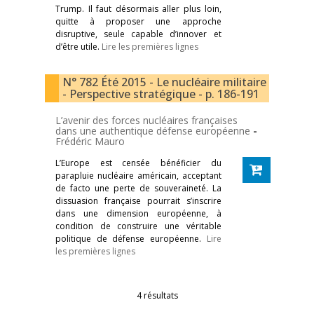
Trump. Il faut désormais aller plus loin,
quitte à proposer une approche
disruptive, seule capable d’innover et
d’être utile.
Lire les premières lignes
N° 782 Été 2015 - Le nucléaire militaire
- Perspective stratégique - p. 186-191
L’avenir des forces nucléaires françaises
dans une authentique défense européenne
-
Frédéric Mauro
L’Europe est censée bénéficier du
parapluie nucléaire américain, acceptant
de facto une perte de souveraineté. La
dissuasion française pourrait s’inscrire
dans une dimension européenne, à
condition de construire une véritable
politique de défense européenne.
Lire
les premières lignes
4 résultats