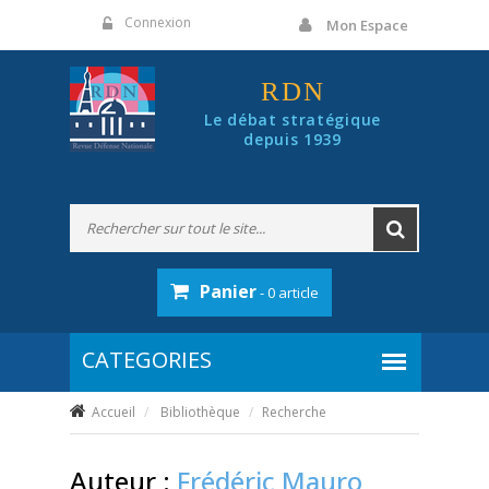
Panneau de gestion des cookies
Connexion
Mon Espace
RDN
Le débat stratégique
depuis 1939
Panier
- 0 article
Accueil
Bibliothèque
Recherche
Auteur :
Frédéric Mauro