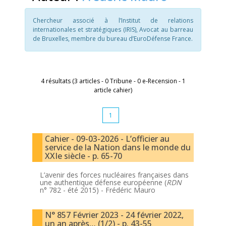
Chercheur associé à l’Institut de relations
internationales et stratégiques (IRIS), Avocat au barreau
de Bruxelles, membre du bureau d’EuroDéfense France.
4 résultats (3 articles - 0 Tribune - 0 e-Recension - 1
article cahier)
1
Cahier - 09-03-2026 - L’officier au
service de la Nation dans le monde du
XXIe siècle - p. 65-70
L’avenir des forces nucléaires françaises dans
une authentique défense européenne (
RDN
n° 782 - été 2015) -
Frédéric Mauro
N° 857 Février 2023 - 24 février 2022,
un an après… (1/2) - p. 43-55