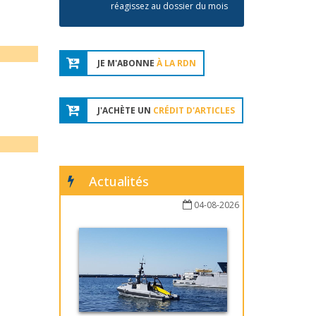
réagissez au dossier du mois
JE M'ABONNE
À LA RDN
J'ACHÈTE UN
CRÉDIT D'ARTICLES
Actualités
04-08-2026