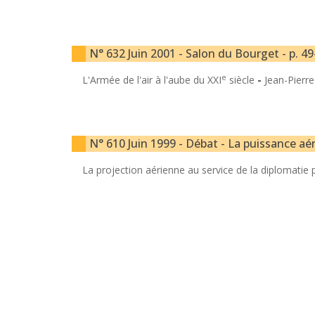
N° 632 Juin 2001 - Salon du Bourget - p. 49
e
L'Armée de l'air à l'aube du XXI
siècle
-
Jean-Pierre
N° 610 Juin 1999 - Débat - La puissance aér
La projection aérienne au service de la diplomatie