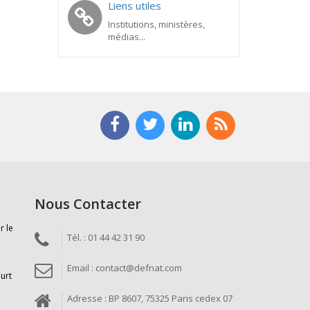
Liens utiles
Institutions, ministères,
médias...
Nous Contacter
r le
Tél. : 01 44 42 31 90
Email : contact@defnat.com
ourt
Adresse : BP 8607, 75325 Paris cedex 07