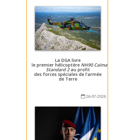
La DGA livre
le premier hélicoptère
NH90 Caïman
Standard 2
au profit
des forces spéciales de l’armée
de Terre
26-07-2026