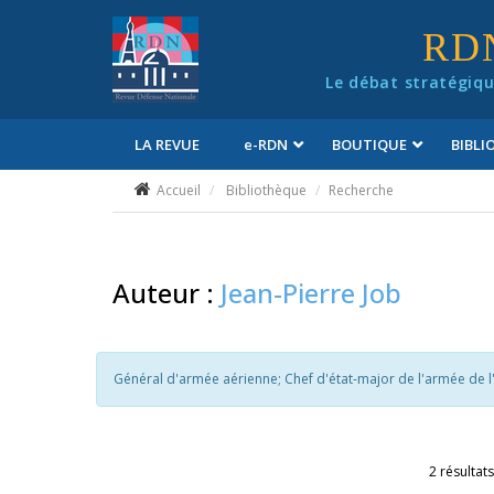
Panneau de gestion des cookies
RD
Le débat stratégiqu
LA REVUE
e
-RDN
BOUTIQUE
BIBL
Conditions générales de vente
Accueil
Bibliothèque
Recherche
Auteur :
Jean-Pierre Job
Général d'armée aérienne; Chef d'état-major de l'armée de l'
2 résultats