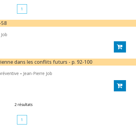
1
-58
 Job
ienne dans les conflits futurs - p. 92-100
 préventive
-
Jean-Pierre Job
2 résultats
1