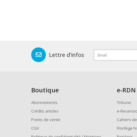
Lettre d'infos
Boutique
e
-RDN
Abonnements
Tribune
Crédits articles
e-Recensi
Points de vente
Cahiers de
CGV
Florilège h
Politique de confidentialité / Mentions
Repères