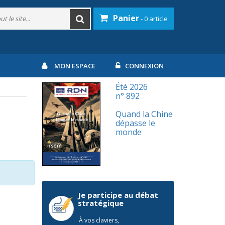
Panier
- 0 article
MON ESPACE
CONNEXION
Été 2026
n° 892
Quand la Chine
dépasse le
monde
Je participe au débat
stratégique
À vos claviers,