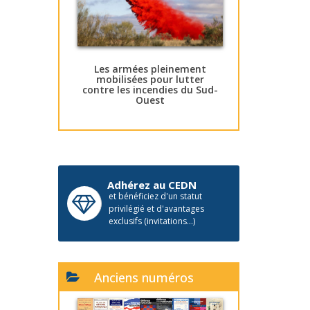
Les armées pleinement
mobilisées pour lutter
contre les incendies du Sud-
Ouest
Adhérez au CEDN
et bénéficiez d'un statut
privilégié et d'avantages
exclusifs (invitations...)
Anciens numéros