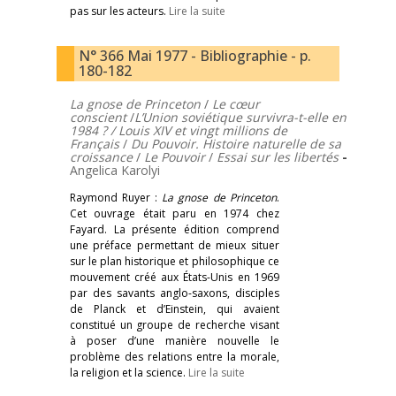
pas sur les acteurs.
Lire la suite
N° 366 Mai 1977 - Bibliographie - p.
180-182
La gnose de Princeton
/
Le cœur
conscient
/
L’Union soviétique survivra-t-elle en
1984 ? /
Louis XIV et vingt millions de
Français
/
Du Pouvoir. Histoire naturelle de sa
croissance
/
Le Pouvoir
/
Essai sur les libertés
-
Angelica Karolyi
Raymond Ruyer :
La gnose de Princeton
.
Cet ouvrage était paru en 1974 chez
Fayard. La présente édition comprend
une préface permettant de mieux situer
sur le plan historique et philosophique ce
mouvement créé aux États-Unis en 1969
par des savants anglo-saxons, disciples
de Planck et d’Einstein, qui avaient
constitué un groupe de recherche visant
à poser d’une manière nouvelle le
problème des relations entre la morale,
la religion et la science.
Lire la suite