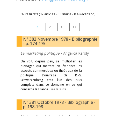
37 résultats (37 articles - 0 Tribune - 0 e-Recension)
1
2
>
>>
N° 382 Novembre 1978 - Bibliographie
- p. 174-175
Le marketing politique
-
Angelica Karolyi
On voit, depuis peu, se multiplier les
ouvrages qui mettent en évidence les
aspects commerciaux ou théâtraux de la
politique. L’ouvrage de R.-G.
Schwarzenberg était l’un des plus
complets dans ce domaine en ce qui
concerne la France.
Lire la suite
N° 381 Octobre 1978 - Bibliographie -
p. 198-198