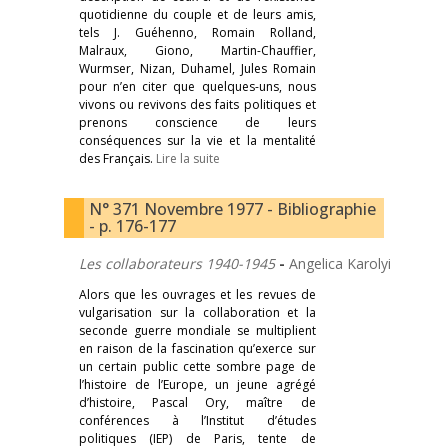
quotidienne du couple et de leurs amis,
tels J. Guéhenno, Romain Rolland,
Malraux, Giono, Martin-Chauffier,
Wurmser, Nizan, Duhamel, Jules Romain
pour n’en citer que quelques-uns, nous
vivons ou revivons des faits politiques et
prenons conscience de leurs
conséquences sur la vie et la mentalité
des Français.
Lire la suite
N° 371 Novembre 1977 - Bibliographie
- p. 176-177
Les collaborateurs 1940-1945
-
Angelica Karolyi
Alors que les ouvrages et les revues de
vulgarisation sur la collaboration et la
seconde guerre mondiale se multiplient
en raison de la fascination qu’exerce sur
un certain public cette sombre page de
l’histoire de l’Europe, un jeune agrégé
d’histoire, Pascal Ory, maître de
conférences à l’Institut d’études
politiques (IEP) de Paris, tente de