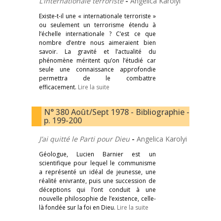
L’internationale terroriste
-
Angelica Karolyi
Existe-t-il une « internationale terroriste »
ou seulement un terrorisme étendu à
l’échelle internationale ? C’est ce que
nombre d’entre nous aimeraient bien
savoir. La gravité et l’actualité du
phénomène méritent qu’on l’étudié car
seule une connaissance approfondie
permettra de le combattre
efficacement.
Lire la suite
N° 380 Août/Sept 1978 - Bibliographie -
p. 199-200
J’ai quitté le Parti pour Dieu
-
Angelica Karolyi
Géologue, Lucien Barnier est un
scientifique pour lequel le communisme
a représenté un idéal de jeunesse, une
réalité enivrante, puis une succession de
déceptions qui l’ont conduit à une
nouvelle philosophie de l’existence, celle-
là fondée sur la foi en Dieu.
Lire la suite