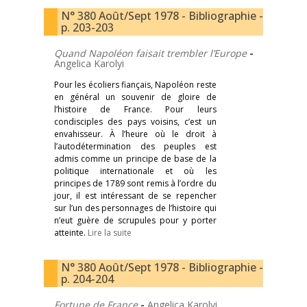
N° 380 Août/Sept 1978 - Bibliographie -
p. 203-203
Quand Napoléon faisait trembler l’Europe
-
Angelica Karolyi
Pour les écoliers fiançais, Napoléon reste
en général un souvenir de gloire de
l’histoire de France. Pour leurs
condisciples des pays voisins, c’est un
envahisseur. À l’heure où le droit à
l’autodétermination des peuples est
admis comme un principe de base de la
politique internationale et où les
principes de 1789 sont remis à l’ordre du
jour, il est intéressant de se repencher
sur l’un des personnages de l’histoire qui
n’eut guère de scrupules pour y porter
atteinte.
Lire la suite
N° 380 Août/Sept 1978 - Bibliographie -
p. 204-204
Fortune de France
-
Angelica Karolyi