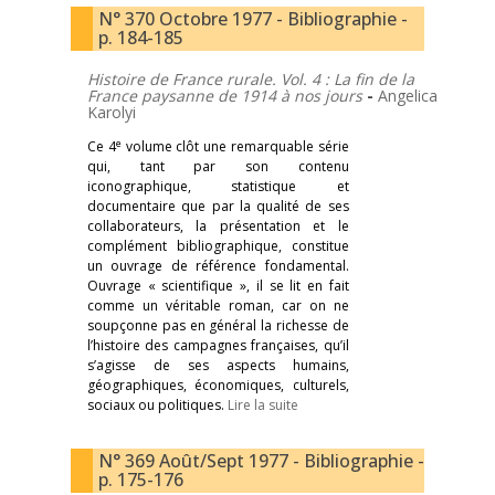
N° 370 Octobre 1977 - Bibliographie -
p. 184-185
Histoire de France rurale. Vol. 4 : La fin de la
France
paysanne de 1914 à nos jours
-
Angelica
Karolyi
e
Ce 4
volume clôt une remarquable série
qui, tant par son contenu
iconographique, statistique et
documentaire que par la qualité de ses
collaborateurs, la présentation et le
complément bibliographique, constitue
un ouvrage de référence fondamental.
Ouvrage « scientifique », il se lit en fait
comme un véritable roman, car on ne
soupçonne pas en général la richesse de
l’histoire des campagnes françaises, qu’il
s’agisse de ses aspects humains,
géographiques, économiques, culturels,
sociaux ou politiques.
Lire la suite
N° 369 Août/Sept 1977 - Bibliographie -
p. 175-176