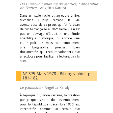
Du Guesclin Capitaine d’aventure, Connétable
de France
-
Angelica Karolyi
Dans un style facile et agréable à lire,
Micheline Dupuy retrace la vie
aventureuse de ce preux qui fut l’artisan
e
de l’unité française au XIV
siècle. Ce n’est
pas un ouvrage d’érudit, ni une étude
scientifique historique, ni encore une
étude politique, mais tout simplement
une biographie précise, bien
documentée qui recourt volontiers aux
anecdotes pour faciliter la lecture.
Lire la
suite
N° 375 Mars 1978 - Bibliographie - p.
181-182
Le gaullisme
-
Angelica Karolyi
À l’époque où, selon certains, la création
par Jacques Chirac du Rassemblement
pour la République (décembre 1976) est
interprétée comme un retour aux