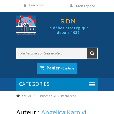
Panneau de gestion des cookies
Connexion
Mon Espace
RDN
Le débat stratégique
depuis 1939
Panier
- 0 article
Accueil
Bibliothèque
Recherche
Auteur :
Angelica Karolyi