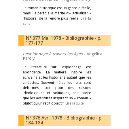
Le roman historique est un genre difficile,
mais il a parfois le mérite d’« actualiser »
l’histoire, de la rendre plus réelle.
Lire la
suite
N° 377 Mai 1978 - Bibliographie - p.
177-177
L’espionnage à travers les âges
-
Angelica
Karolyi
La littérature sur l’espionnage est
abondante. La matière inspire les
écrivains et les historiens autant que les
cinéastes. Souvent hélas les faits sont
déformés, soit pour des raisons
idéologiques et politiques, soit parce
que les aventures inspirent un « roman »
plutôt qu’un récit objectif.
Lire la suite
N° 376 Avril 1978 - Bibliographie - p.
184-184