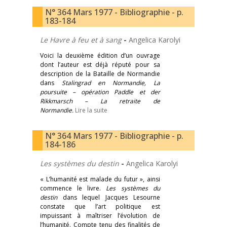
N° 364 Mars 1977 - Bibliographie - p.
183-184
Le Havre à feu et à sang
-
Angelica Karolyi
Voici la deuxième édition d’un ouvrage
dont l’auteur est déjà réputé pour sa
description de la Bataille de Normandie
dans
Stalingrad en Normandie, La
poursuite – opération Paddle et der
Rikkmarsch – La retraite de
Normandie.
Lire la suite
N° 364 Mars 1977 - Bibliographie - p.
184-186
Les systèmes du destin
-
Angelica Karolyi
« L’humanité est malade du futur », ainsi
commence le livre.
Les systèmes du
destin
dans lequel Jacques Lesourne
constate que l’art politique est
impuissant à maîtriser l’évolution de
l’humanité. Compte tenu des finalités de