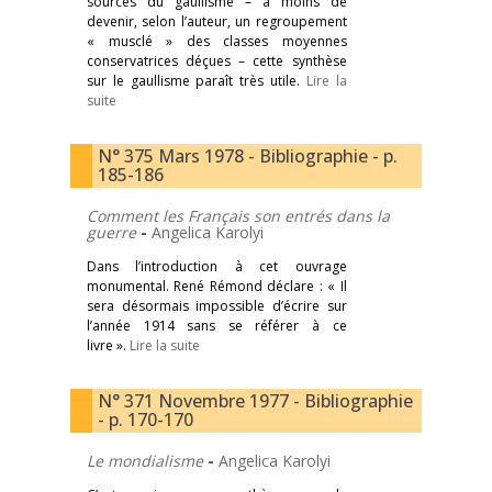
sources du gaullisme – à moins de
devenir, selon l’auteur, un regroupement
« musclé » des classes moyennes
conservatrices déçues – cette synthèse
sur le gaullisme paraît très utile.
Lire la
suite
N° 375 Mars 1978 - Bibliographie - p.
185-186
Comment les Français son entrés dans la
guerre
-
Angelica Karolyi
Dans l’introduction à cet ouvrage
monumental. René Rémond déclare : « Il
sera désormais impossible d’écrire sur
l’année 1914 sans se référer à ce
livre ».
Lire la suite
N° 371 Novembre 1977 - Bibliographie
- p. 170-170
Le mondialisme
-
Angelica Karolyi