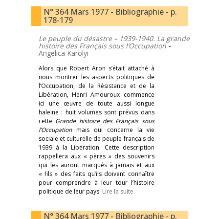
N° 364 Mars 1977 - Bibliographie - p.
178-179
Le peuple du désastre – 1939-1940. La grande
histoire des Français sous
l’Occupation
-
Angelica Karolyi
Alors que Robert Aron s’était attaché à
nous montrer les aspects politiques de
l’Occupation, de la Résistance et de la
Libération, Henri Amouroux commence
ici une œuvre de toute aussi longue
haleine : huit volumes sont prévus dans
cette
Grande histoire des Français sous
l’Occupation
mais qui concerne la vie
sociale et culturelle de peuple français de
1939 à la Libération. Cette description
rappellera aux « pères » des souvenirs
qui les auront marqués à jamais et aux
« fils » des faits qu’ils doivent connaître
pour comprendre à leur tour l’histoire
politique de leur pays.
Lire la suite
N° 364 Mars 1977 - Bibliographie - p.