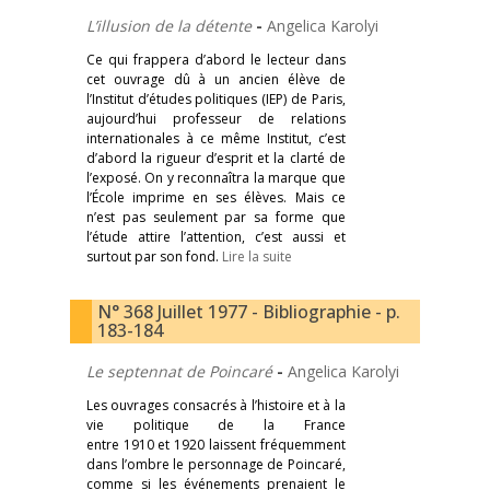
L’illusion de la détente
-
Angelica Karolyi
Ce qui frappera d’abord le lecteur dans
cet ouvrage dû à un ancien élève de
l’Institut d’études politiques (IEP) de Paris,
aujourd’hui professeur de relations
internationales à ce même Institut, c’est
d’abord la rigueur d’esprit et la clarté de
l’exposé. On y reconnaîtra la marque que
l’École imprime en ses élèves. Mais ce
n’est pas seulement par sa forme que
l’étude attire l’attention, c’est aussi et
surtout par son fond.
Lire la suite
N° 368 Juillet 1977 - Bibliographie - p.
183-184
Le septennat de Poincaré
-
Angelica Karolyi
Les ouvrages consacrés à l’histoire et à la
vie politique de la France
entre 1910 et 1920 laissent fréquemment
dans l’ombre le personnage de Poincaré,
comme si les événements prenaient le