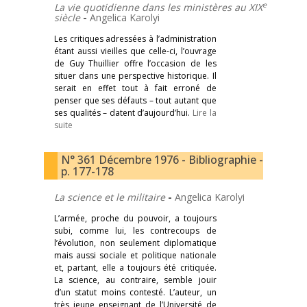
e
La vie quotidienne dans les ministères au XIX
siècle
-
Angelica Karolyi
Les critiques adressées à l’administration
étant aussi vieilles que celle-ci, l’ouvrage
de Guy Thuillier offre l’occasion de les
situer dans une perspective historique. Il
serait en effet tout à fait erroné de
penser que ses défauts – tout autant que
ses qualités – datent d’aujourd’hui.
Lire la
suite
N° 361 Décembre 1976 - Bibliographie -
p. 177-178
La science et le militaire
-
Angelica Karolyi
L’armée, proche du pouvoir, a toujours
subi, comme lui, les contrecoups de
l’évolution, non seulement diplomatique
mais aussi sociale et politique nationale
et, partant, elle a toujours été critiquée.
La science, au contraire, semble jouir
d’un statut moins contesté. L’auteur, un
très jeune enseignant de l’Université de