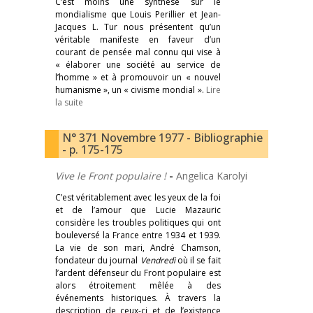
C’est moins une synthèse sur le
mondialisme que Louis Perillier et Jean-
Jacques L. Tur nous présentent qu’un
véritable manifeste en faveur d’un
courant de pensée mal connu qui vise à
« élaborer une société au service de
l’homme » et à promouvoir un « nouvel
humanisme », un « civisme mondial ».
Lire
la suite
N° 371 Novembre 1977 - Bibliographie
- p. 175-175
Vive le Front populaire !
-
Angelica Karolyi
C’est véritablement avec les yeux de la foi
et de l’amour que Lucie Mazauric
considère les troubles politiques qui ont
bouleversé la France entre 1934 et 1939.
La vie de son mari, André Chamson,
fondateur du journal
Vendredi
où il se fait
l’ardent défenseur du Front populaire est
alors étroitement mêlée à des
événements historiques. À travers la
description de ceux-ci et de l’existence