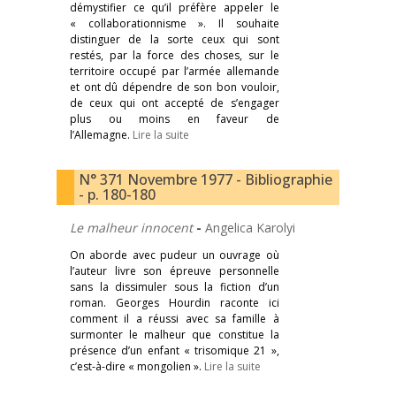
démystifier ce qu’il préfère appeler le
« collaborationnisme ». Il souhaite
distinguer de la sorte ceux qui sont
restés, par la force des choses, sur le
territoire occupé par l’armée allemande
et ont dû dépendre de son bon vouloir,
de ceux qui ont accepté de s’engager
plus ou moins en faveur de
l’Allemagne.
Lire la suite
N° 371 Novembre 1977 - Bibliographie
- p. 180-180
Le malheur innocent
-
Angelica Karolyi
On aborde avec pudeur un ouvrage où
l’auteur livre son épreuve personnelle
sans la dissimuler sous la fiction d’un
roman. Georges Hourdin raconte ici
comment il a réussi avec sa famille à
surmonter le malheur que constitue la
présence d’un enfant « trisomique 21 »,
c’est-à-dire « mongolien ».
Lire la suite