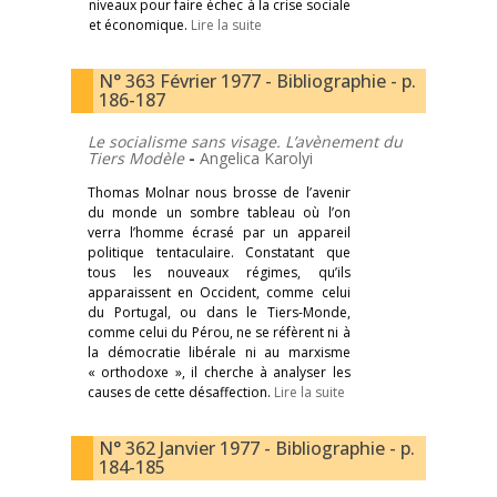
niveaux pour faire échec à la crise sociale
et économique.
Lire la suite
N° 363 Février 1977 - Bibliographie - p.
186-187
Le socialisme sans visage. L’avènement du
Tiers Modèle
-
Angelica Karolyi
Thomas Molnar nous brosse de l’avenir
du monde un sombre tableau où l’on
verra l’homme écrasé par un appareil
politique tentaculaire. Constatant que
tous les nouveaux régimes, qu’ils
apparaissent en Occident, comme celui
du Portugal, ou dans le Tiers-Monde,
comme celui du Pérou, ne se réfèrent ni à
la démocratie libérale ni au marxisme
« orthodoxe », il cherche à analyser les
causes de cette désaffection.
Lire la suite
N° 362 Janvier 1977 - Bibliographie - p.
184-185