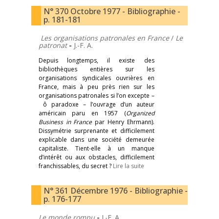
N° 370 Octobre 1977 - Bibliographie -
p. 181-181
Les organisations patronales en France
/
Le
patronat
-
J.-F. A.
Depuis longtemps, il existe des
bibliothèques entières sur les
organisations syndicales ouvrières en
France, mais à peu près rien sur les
organisations patronales si l’on excepte –
ô paradoxe – l’ouvrage d’un auteur
américain paru en 1957 (
Organized
Business in France
par Henry Ehrmann).
Dissymétrie surprenante et difficilement
explicable dans une société demeurée
capitaliste. Tient-elle à un manque
d’intérêt ou aux obstacles, difficilement
franchissables, du secret ?
Lire la suite
N° 361 Décembre 1976 - Bibliographie -
p. 176-177
Le monde rompu
-
J.-F. A.