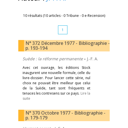
10 résultats (10 articles - 0 Tribune - 0 e-Recension)
1
N° 372 Décembre 1977 - Bibliographie -
p. 193-194
Suède : la réforme permanente
-
J.-F. A.
Avec cet ouvrage, les éditions Stock
inaugurent une nouvelle formule, celle du
livre-dossier. Pour lancer cette série, nul
choix ne pouvait être meilleur que celui
de la Suède, tant sont fréquents et
tenaces les contresens sur ce pays.
Lire la
suite
N° 370 Octobre 1977 - Bibliographie -
p. 179-179