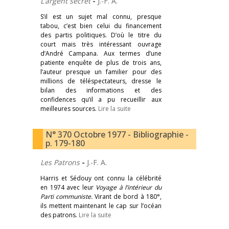
L’argent secret
-
J.-F. A.
S’il est un sujet mal connu, presque
tabou, c’est bien celui du financement
des partis politiques. D’où le titre du
court mais très intéressant ouvrage
d’André Campana. Aux termes d’une
patiente enquête de plus de trois ans,
l’auteur presque un familier pour des
millions de téléspectateurs, dresse le
bilan des informations et des
confidences qu’il a pu recueillir aux
meilleures sources.
Lire la suite
N° 370 Octobre 1977 - Bibliographie -
p. 179-180
Les Patrons
-
J.-F. A.
Harris et Sédouy ont connu la célébrité
en 1974 avec leur
Voyage à l’intérieur du
Parti communiste.
Virant de bord à 180°,
ils mettent maintenant le cap sur l’océan
des patrons.
Lire la suite