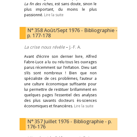
La fin des riches
, est sans doute, sinon le
plus important, du moins le plus
passionné.
Lire la suite
N° 358 Août/Sept 1976 - Bibliographie -
p. 177-178
La crise nous révèle
-
J.-F. A.
Avant d’écrire son dernier livre, Alfred
Fabre-Luce a lu ou relu tous les ouvrages
parus récemment sur l’inflation. Dieu sait
s’ils sont nombreux ! Bien que non
spécialiste de ces problèmes, l’auteur a
une culture économique suffisante pour
lui permettre de restituer brillamment en
quelques pages l’essentiel des analyses
des plus savants docteurs ès-sciences
économiques et financières.
Lire la suite
N° 357 Juillet 1976 - Bibliographie - p.
176-176