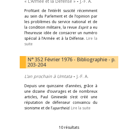
« L’Armée et la Défense »
-
J.-F. A.
Profitant de l’intérêt suscité récemment
au sein du Parlement et de l’opinion par
les problèmes du service national et de
la condition militaire, la revue
Esprit
a eu
l’heureuse idée de consacrer un numéro
spécial à l’Armée et à la Défense.
Lire la
suite
N° 352 Février 1976 - Bibliographie - p.
203-204
L’an prochain à Umtata
-
J.-F. A.
Depuis une quinzaine d’années, grâce à
une dizaine d’ouvrages et de nombreux
articles, Paul Giniewski s’est créé une
réputation de défenseur convaincu du
sionisme et de l’
apartheid
.
Lire la suite
10 résultats