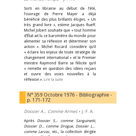
Sorti en librairie au début de l’été,
l’ouvrage de Pierre Mayer a déjà
bénéficié des plus brillants éloges. « Un
très grand livre », estime Jacques Rueff.
Michel Jobert souhaite que « tout homme
d’État ait lu ce baromètre du monde pour
alimenter sa réflexion et déterminer son
action ». Michel Rocard considère qu’il
« éclaire les enjeux de toute stratégie de
changement international » et le Premier
ministre Raymond Barre se félicite qu’il
« remette en question des idées reçues
et ouvre des voies nouvelles à la
réflexion ».
Lire la suite
N° 359 Octobre 1976 - Bibliographie -
p. 171-172
Dossier A… Comme Armes
-
J.-F. A.
Après
Dossier S… comme Sanguinetti
,
Dossier D… comme Drogue
,
Dossier L…
comme Larzac
, etc., la collection dirigée