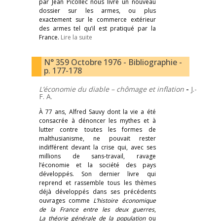
par Jean Picollec nous livre un nouveau
dossier sur les armes, ou plus
exactement sur le commerce extérieur
des armes tel qu’il est pratiqué par la
France.
Lire la suite
N° 359 Octobre 1976 - Bibliographie -
p. 177-178
L’économie du diable – chômage et inflation
-
J.-
F. A.
À 77 ans, Alfred Sauvy dont la vie a été
consacrée à dénoncer les mythes et à
lutter contre toutes les formes de
malthusianisme, ne pouvait rester
indifférent devant la crise qui, avec ses
millions de sans-travail, ravage
l’économie et la société des pays
développés. Son dernier livre qui
reprend et rassemble tous les thèmes
déjà développés dans ses précédents
ouvrages comme
L’histoire économique
de la France entre les deux guerres
,
La théorie générale de la population
ou