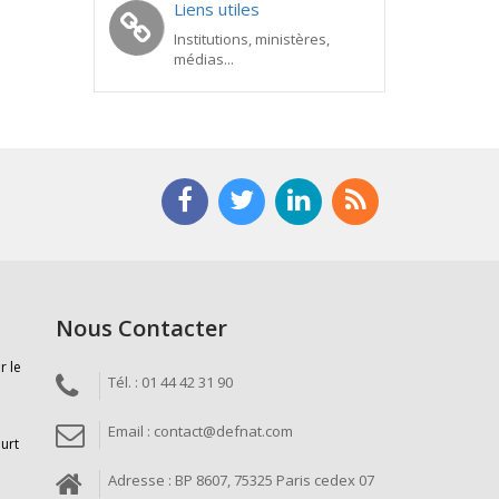
Liens utiles
Institutions, ministères,
médias...
Nous Contacter
r le
Tél. : 01 44 42 31 90
Email : contact@defnat.com
ourt
Adresse : BP 8607, 75325 Paris cedex 07