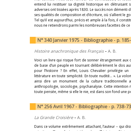
entend lui restituer sa dignité historique en détruisa
adverses ont tissées après 1830. Le succès non démenti 
ses qualités de composition et d’écriture, où s’allient le go
Tel qu’il est aujourd’hui, précis et ample à la fois, il con
nous ne retiendrons parmi les nombreuses facettes de ce l
N° 340 Janvier 1975 - Bibliographie - p. 185
Histoire anachronique des Français
-
A. B.
Voici un livre qui risque fort de sonner étrangement aux
de base d’un peuple en tournant délibérément le dos aux
pour l’histoire ? En effet, Louis Chevalier privilégie un 
littérature en toute simplicité. En toute nudité… ». La v
ainsi dire un monument de la culture traditionnelle 
anthropologie, sociologie, psychanalyse. Cette intention 
toute pensée, même si elle le nie, est dans son fond une 
N° 256 Avril 1967 - Bibliographie - p. 738-7
La Grande Croisière
-
A. B.
Dans ce volume extrêmement attachant, l’auteur – qui di