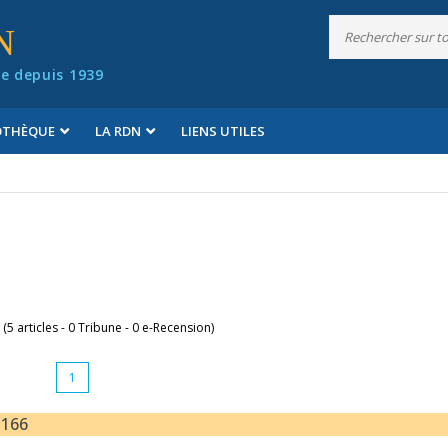
N
e depuis 1939
IOTHÈQUE
LA RDN
LIENS UTILES
 (5 articles - 0 Tribune - 0 e-Recension)
1
-166