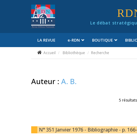
Panneau de gestion des cookies
RD
Le débat stratégiqu
LA REVUE
e
-RDN
BOUTIQUE
BIBL
Conditions générales de vente
Accueil
Bibliothèque
Recherche
Auteur :
A. B.
5 résultats
N° 351 Janvier 1976 - Bibliographie - p. 166