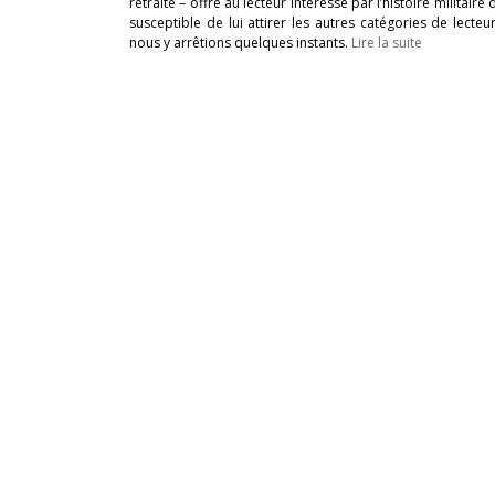
retraite – offre au lecteur intéressé par l’histoire militai
susceptible de lui attirer les autres catégories de lect
nous y arrêtions quelques instants.
Lire la suite