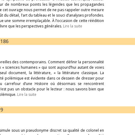
nt sur de nombreux points les légendes que les propagandes
de cet ouvrage nous permet de ne pas rappeler outre mesure
ût du détail, l’art du tableau et le souci d’analyses profondes.
stitue une somme irremplaçable. À l’occasion de cette réédition
ivre que les perspectives générales.
Lire la suite
-186
 oreilles des contemporains. Comment définir la personnalité
 « sciences humaines » qui sont aujourd’hui autant de voies
seul document, la littérature, « la littérature classique. La
olonté polémique est évidente dans ce dessein de dresser pour
au carrefour d’une Histoire où désormais se rencontrent
n’est pas un obstacle pour le lecteur : nous savons bien que
polémique.
Lire la suite
39
ssimule sous un pseudonyme discret sa qualité de colonel en