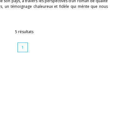
re de son pays, à travers les perspectives d’un roman de qualité
eurs, un témoignage chaleureux et fidèle qui mérite que nous
5 résultats
1