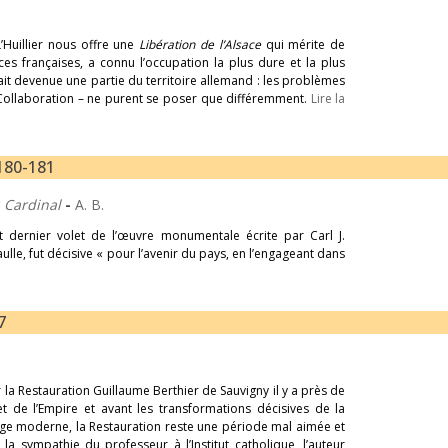
’Huillier nous offre une
Libération de l’Alsace
qui mérite de
inces françaises, a connu l’occupation la plus dure et la plus
était devenue une partie du territoire allemand : les problèmes
la Collaboration – ne purent se poser que différemment.
Lire la
 180-181
u Cardinal
-
A. B.
 et dernier volet de l’œuvre monumentale écrite par Carl J.
ulle, fut décisive « pour l’avenir du pays, en l’engageant dans
7
la Restauration Guillaume Berthier de Sauvigny il y a près de
t de l’Empire et avant les transformations décisives de la
sage moderne, la Restauration reste une période mal aimée et
a sympathie du professeur à l’Institut catholique, l’auteur