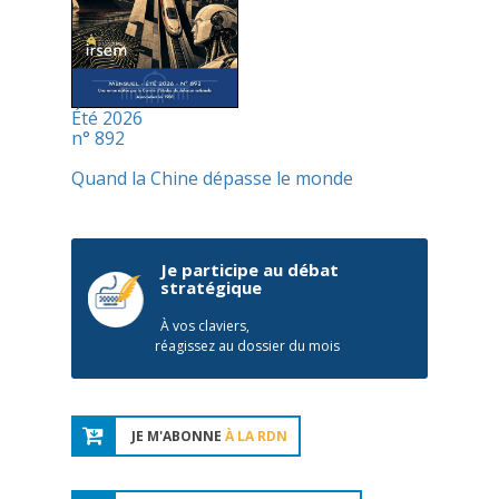
Été 2026
n° 892
Quand la Chine dépasse le monde
Je participe au débat
stratégique
À vos claviers,
réagissez au dossier du mois
JE M'ABONNE
À LA RDN