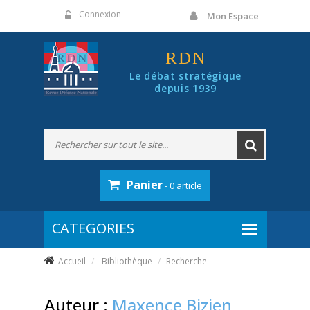
Panneau de gestion des cookies
Connexion
Mon Espace
RDN
Le débat stratégique
depuis 1939
Panier
- 0 article
Accueil
Bibliothèque
Recherche
Auteur :
Maxence Bizien