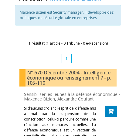
Maxence Bizien est Security manager. Il développe des
politiques de sécurité globale en entreprises
1 résultat (1 article - 0 Tribune - 0 e-Recension)
1
N° 670 Décembre 2004 - Intelligence
économique ou renseignement ? - p.
105-110
Sensibiliser les jeunes à la défense économique
-
Maxence Bizien
,
Alexandre Coutant
Si d’aucuns croient l’esprit de défense mis
à mal par la suspension de la
conscription, celui-ci perdure comme une
réaction aux menaces actuelles. La
défense économique est un vecteur de
sensibilisation et de communication en