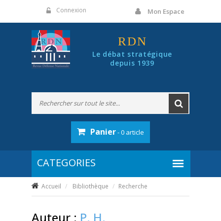
Panneau de gestion des cookies
Connexion
Mon Espace
RDN
Le débat stratégique
depuis 1939
Panier
- 0 article
Accueil
Bibliothèque
Recherche
Auteur :
P. H.