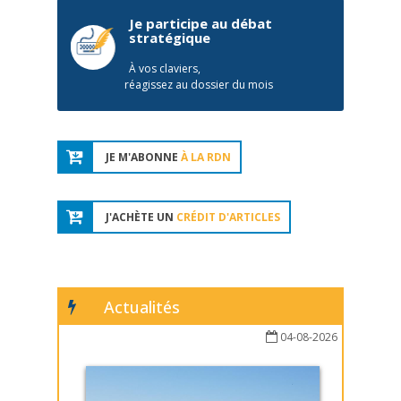
Je participe au débat
stratégique
À vos claviers,
réagissez au dossier du mois
JE M'ABONNE
À LA RDN
J'ACHÈTE UN
CRÉDIT D'ARTICLES
Actualités
04-08-2026