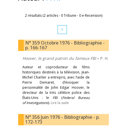
2 résultats (2 articles - 0 Tribune - 0 e-Recension)
1
N° 359 Octobre 1976 - Bibliographie -
p. 166-167
Hoover, le grand patron du fameux FBI
-
P. H.
Auteur et coproducteur de films
historiques destinés à la télévision, Jean-
Michel Charlier a entrepris, avec l’aide de
Pierre Demaret, d’évoquer la
personnalité de John Edgar Hoover, le
directeur de la très célèbre police des
États-Unis : le
FBI
(
Federal Bureau
of Investigations
).
Lire la suite
N° 356 Juin 1976 - Bibliographie - p.
172-173