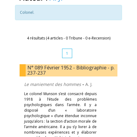
Colonel.
4 résultats (4 articles - 0 Tribune - 0 e-Recension)
1
N° 089 Février 1952 - Bibliographie - p.
237-237
Le maniement des hommes
-
A. J.
Le colonel Munson s’est consacré depuis
1918 à l’étude des problèmes
psychologiques dans l’armée. Il y a
disposé d’un « laboratoire
psychologique » d’une étendue inconnue
jusqu’alors : la section d’action morale de
l’armée américaine. Il a pu s’y livrer à de
nombreuses expériences et y élaborer