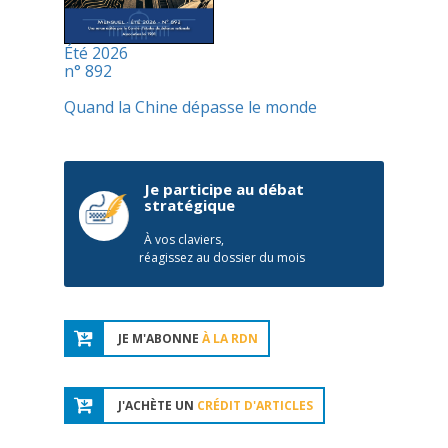
Été 2026
n° 892
Quand la Chine dépasse le monde
Je participe au débat
stratégique
À vos claviers,
réagissez au dossier du mois
JE M'ABONNE
À LA RDN
J'ACHÈTE UN
CRÉDIT D'ARTICLES