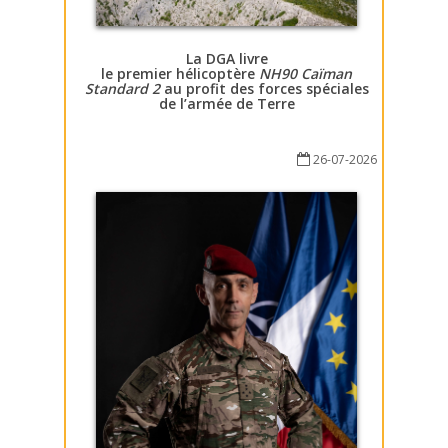
La DGA livre
le premier hélicoptère
NH90 Caïman
Standard 2
au profit des forces spéciales
de l’armée de Terre
26-07-2026