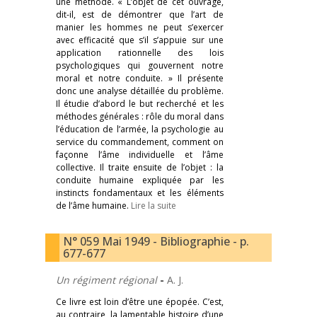
une méthode. « L’objet de cet ouvrage,
dit-il, est de démontrer que l’art de
manier les hommes ne peut s’exercer
avec efficacité que s’il s’appuie sur une
application rationnelle des lois
psychologiques qui gouvernent notre
moral et notre conduite. » Il présente
donc une analyse détaillée du problème.
Il étudie d’abord le but recherché et les
méthodes générales : rôle du moral dans
l’éducation de l’armée, la psychologie au
service du commandement, comment on
façonne l’âme individuelle et l’âme
collective. Il traite ensuite de l’objet : la
conduite humaine expliquée par les
instincts fondamentaux et les éléments
de l’âme humaine.
Lire la suite
N° 059 Mai 1949 - Bibliographie - p.
677-677
Un régiment régional
-
A. J.
Ce livre est loin d’être une épopée. C’est,
au contraire, la lamentable histoire d’une