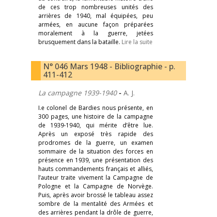
de ces trop nombreuses unités des
arrières de 1940, mal équipées, peu
armées, en aucune façon préparées
moralement à la guerre, jetées
brusquement dans la bataille.
Lire la suite
N° 046 Mars 1948 - Bibliographie - p.
411-412
La campagne 1939-1940
-
A. J.
I.e colonel de Bardies nous présente, en
300 pages, une histoire de la campagne
de 1939-1940, qui mérite d’être lue.
Après un exposé très rapide des
prodromes de la guerre, un examen
sommaire de la situation des forces en
présence en 1939, une présentation des
hauts commandements français et alliés,
l’auteur traite vivement la Campagne de
Pologne et la Campagne de Norvège.
Puis, après avoir brossé le tableau assez
sombre de la mentalité des Armées et
des arrières pendant la drôle de guerre,