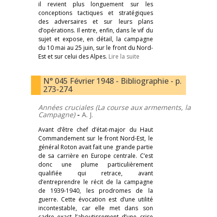
il revient plus longuement sur les
conceptions tactiques et stratégiques
des adversaires et sur leurs plans
d’opérations. Il entre, enfin, dans le vif du
sujet et expose, en détail, la campagne
du 10 mai au 25 juin, sur le front du Nord-
Est et sur celui des Alpes.
Lire la suite
N° 045 Février 1948 - Bibliographie - p.
273-274
Années cruciales (La course aux armements, la
Campagne)
-
A. J.
Avant d’être chef d’état-major du Haut
Commandement sur le front Nord-Est, le
général Roton avait fait une grande partie
de sa carrière en Europe centrale. C’est
donc une plume particulièrement
qualifiée qui retrace, avant
d’entreprendre le récit de la campagne
de 1939-1940, les prodromes de la
guerre. Cette évocation est d’une utilité
incontestable, car elle met dans son
cadre exact l’aboutissement d’une crise