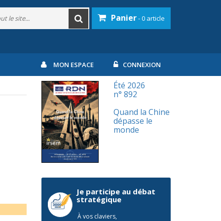
Panier
- 0 article
MON ESPACE
CONNEXION
Été 2026
n° 892
Quand la Chine
dépasse le
monde
Je participe au débat
stratégique
À vos claviers,