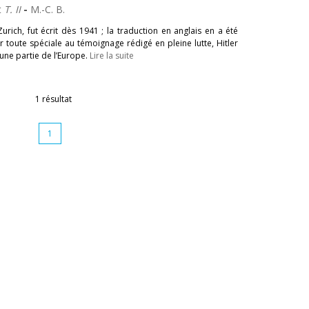
t
T. II
-
M.-C. B.
rich, fut écrit dès 1941 ; la traduction en anglais en a été
toute spéciale au témoignage rédigé en pleine lutte, Hitler
’une partie de l’Europe.
Lire la suite
1 résultat
1