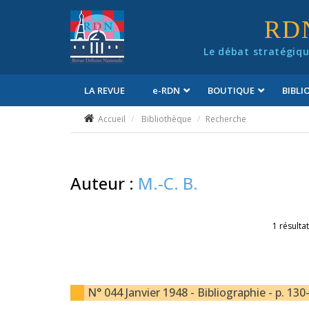
Panneau de gestion des cookies
RD
Le débat stratégiqu
LA REVUE
e
-RDN
BOUTIQUE
BIBL
Conditions générales de vente
Accueil
Bibliothèque
Recherche
Auteur :
M.-C. B.
1 résultat
N° 044 Janvier 1948 - Bibliographie - p. 130