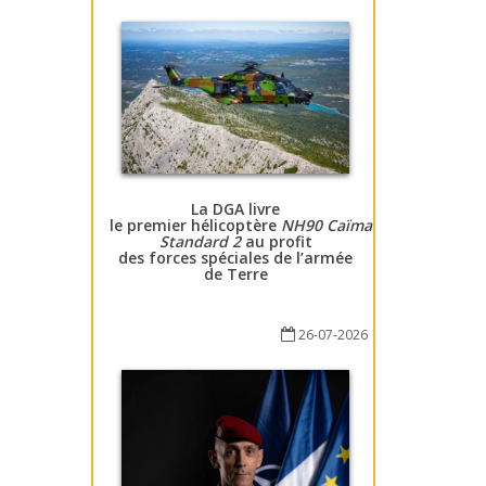
La DGA livre
le premier hélicoptère
NH90 Caïman
Standard 2
au profit
des forces spéciales de l’armée
de Terre
26-07-2026