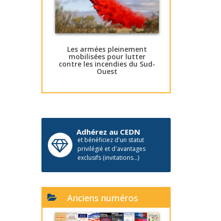
Les armées pleinement
mobilisées pour lutter
contre les incendies du Sud-
Ouest
Adhérez au CEDN
et bénéficiez d'un statut
privilégié et d'avantages
exclusifs (invitations...)
Anciens numéros