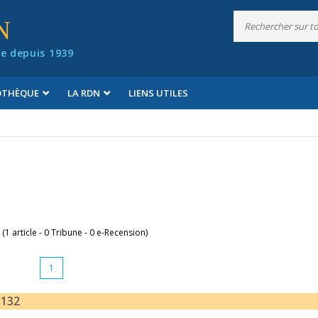
N
e depuis 1939
IOTHÈQUE
LA RDN
LIENS UTILES
 (1 article - 0 Tribune - 0 e-Recension)
1
-132