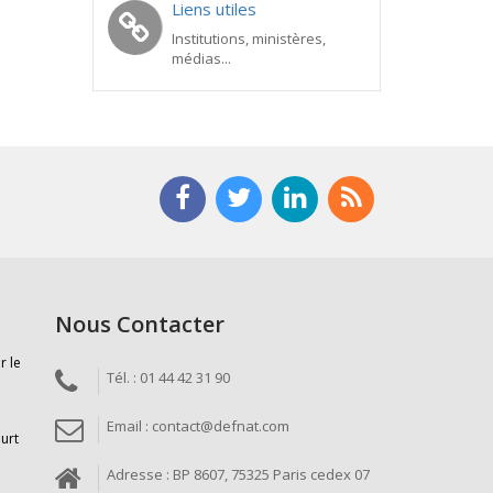
Liens utiles
Institutions, ministères,
médias...
Nous Contacter
r le
Tél. : 01 44 42 31 90
Email : contact@defnat.com
ourt
Adresse : BP 8607, 75325 Paris cedex 07