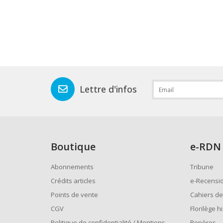
Lettre d'infos
Boutique
e
-RDN
Abonnements
Tribune
Crédits articles
e-Recensi
Points de vente
Cahiers de
CGV
Florilège h
Politique de confidentialité / Mentions
Repères