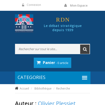
Panneau de gestion des cookies
Connexion
Mon Espace
RDN
Le débat stratégique
depuis 1939
Panier
- 0 article
Accueil
Bibliothèque
Recherche
Auteur :
Olivier Plessiet