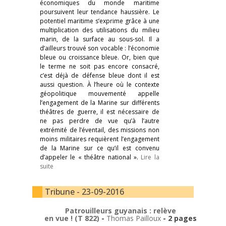
économiques du monde maritime
poursuivent leur tendance haussière. Le
potentiel maritime s’exprime grâce à une
multiplication des utilisations du milieu
marin, de la surface au sous-sol. Il a
d’ailleurs trouvé son vocable : l’économie
bleue ou croissance bleue. Or, bien que
le terme ne soit pas encore consacré,
c’est déjà de défense bleue dont il est
aussi question. À l’heure où le contexte
géopolitique mouvementé appelle
l’engagement de la Marine sur différents
théâtres de guerre, il est nécessaire de
ne pas perdre de vue qu’à l’autre
extrémité de l’éventail, des missions non
moins militaires requièrent l’engagement
de la Marine sur ce qu’il est convenu
d’appeler le « théâtre national ».
Lire la
suite
Tribune - 23-09-2016
Patrouilleurs guyanais : relève
en vue ! (T 822)
-
Thomas Pailloux
- 2 pages