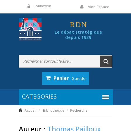
Panneau de gestion des cookies
Connexion
Mon Espace
RDN
Le débat stratégique
depuis 1939
Panier
- 0 article
Accueil
Bibliothèque
Recherche
Auteur :
Thomas Pailloux