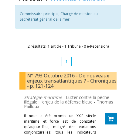
Commissaire principal, Chargé de mission au
Secrétariat général de la mer.
2 résultats (1 article - 1 Tribune - 0 e-Recension)
1
N° 793 Octobre 2016 - De nouveaux
enjeux transatlantiques ? - Chroniques
- p. 121-124
Stratégie maritime
- Lutter contre la pêche
illégale : l’enjeu de la défense bleue
-
Thomas
Pailloux
e
Il nous a été promis un XXI
siècle
maritime et force est de constater
qu’aujourd’hui, malgré des variations
conjoncturelles, tous les indicateurs