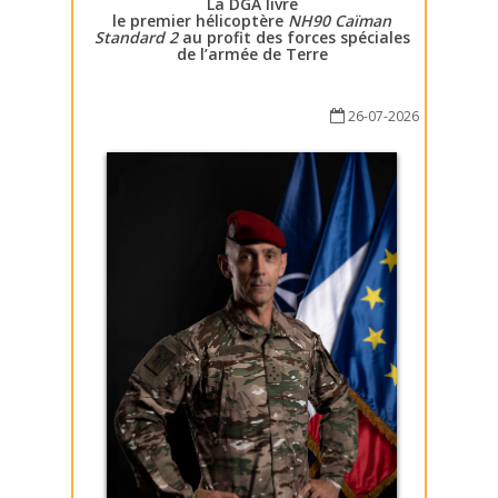
La DGA livre
le premier hélicoptère
NH90 Caïman
Standard 2
au profit des forces spéciales
de l’armée de Terre
26-07-2026