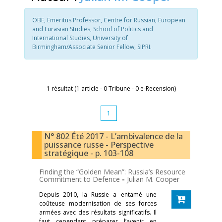
OBE, Emeritus Professor, Centre for Russian, European
and Eurasian Studies, School of Politics and
International Studies, University of
Birmingham/Associate Senior Fellow, SIPRI.
1 résultat (1 article - 0 Tribune - 0 e-Recension)
1
N° 802 Été 2017 - L’ambivalence de la
puissance russe - Perspective
stratégique - p. 103-108
Finding the “Golden Mean”: Russia’s Resource
Commitment to Defence
-
Julian M. Cooper
Depuis 2010, la Russie a entamé une
coûteuse modernisation de ses forces
armées avec des résultats significatifs. Il
faut cependant préparer l’avenir en