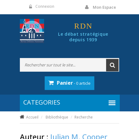
Panneau de gestion des cookies
Connexion
Mon Espace
RDN
Le débat stratégique
depuis 1939
Panier
- 0 article
Accueil
Bibliothèque
Recherche
Auteur :
Julian M. Cooper