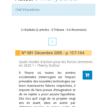
Chef d'escadrons
2 résultats (2 articles - 0 Tribune - 0 e-Recension)
1
N° 681 Décembre 2005 - p. 157-164
Quels modes d'action pour les forces terrestres
en 2025 ?
-
Thierry Dufour
À l’heure où toutes les armées
occidentales s’interrogent sur l’impact
prévisible des nouvelles technologies sur
leurs manoeuvres futures respectives, il
importe de faire preuve d’imagination et
de ne rejeter
a priori
aucune hypothèse.
Dès lors qu’il s’agit de se projeter vingt
ans en avant, dans un avenir par