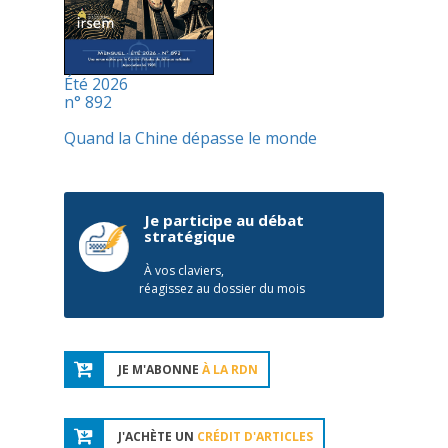
Été 2026
n° 892
Quand la Chine dépasse le monde
Je participe au débat
stratégique
À vos claviers,
réagissez au dossier du mois
JE M'ABONNE
À LA RDN
J'ACHÈTE UN
CRÉDIT D'ARTICLES