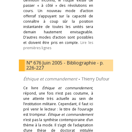
définition inconnu, le risque existe de
passer « à côté » des révolutions en
cours. Un nouveau mode d’action
offensif s’appuyant sur la capacité de
connaître à coup sûr la position
instantanée de toutes les unités sera
demain hautement envisageable.
D’autres modes d’action sont possibles
et doivent être pris en compte.
Lire les
premières lignes
N° 676 Juin 2005 - Bibliographie - p.
226-227
Éthique et commandement
-
Thierry Dufour
Ce livre
Éthique et commandement
,
répond, une fois n’est pas coutume, à
une attente très actuelle au sein de
l’institution militaire. Cependant, il faut ici
pré venir le lecteur : le titre de l’ouvrage
est trompeur.
Éthique et commandement
n’est pas la synthèse contemporaine d’un
thème à la mode. Il s’agit de l’adaptation
d’une thèse de doctorat intitulée