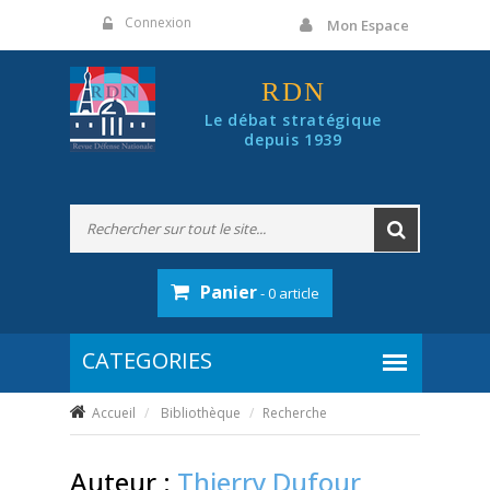
Panneau de gestion des cookies
Connexion
Mon Espace
RDN
Le débat stratégique
depuis 1939
Panier
- 0 article
Accueil
Bibliothèque
Recherche
Auteur :
Thierry Dufour