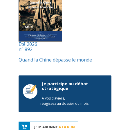
Été 2026
n° 892
Quand la Chine dépasse le monde
Je participe au débat
stratégique
À vos claviers,
réagissez au dossier du mois
JE M'ABONNE
À LA RDN