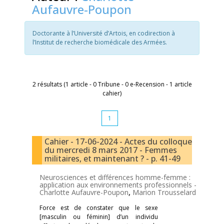
Aufauvre-Poupon
Doctorante à l’Université d’Artois, en codirection à
l’Institut de recherche biomédicale des Armées.
2 résultats (1 article - 0 Tribune - 0 e-Recension - 1 article
cahier)
1
Cahier - 17-06-2024 - Actes du colloque
du mercredi 8 mars 2017 - Femmes
militaires, et maintenant ? - p. 41-49
Neurosciences et différences homme-femme :
application aux environnements professionnels -
Charlotte Aufauvre-Poupon
,
Marion Trousselard
Force est de constater que le sexe
[masculin ou féminin] d’un individu