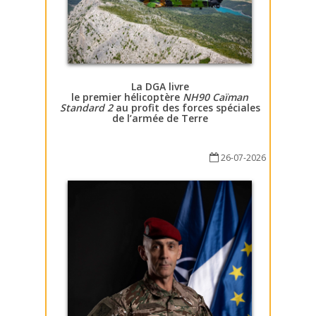
La DGA livre
le premier hélicoptère
NH90 Caïman
Standard 2
au profit des forces spéciales
de l’armée de Terre
26-07-2026