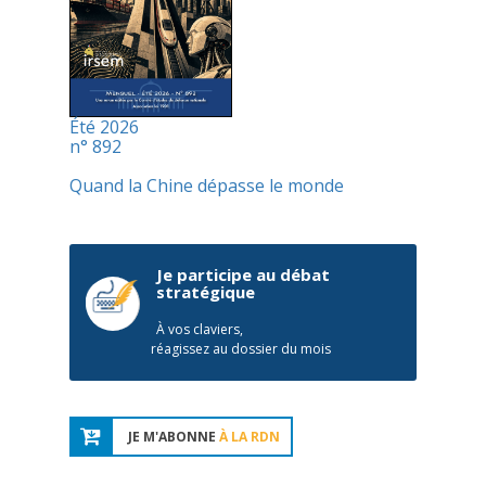
Été 2026
n° 892
Quand la Chine dépasse le monde
Je participe au débat
stratégique
À vos claviers,
réagissez au dossier du mois
JE M'ABONNE
À LA RDN