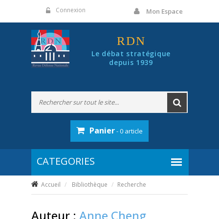
Panneau de gestion des cookies
Connexion
Mon Espace
RDN
Le débat stratégique
depuis 1939
Panier
- 0 article
Accueil
Bibliothèque
Recherche
Auteur :
Anne Cheng