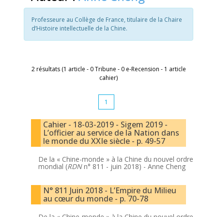
Professeure au Collège de France, titulaire de la Chaire
d’Histoire intellectuelle de la Chine.
2 résultats (1 article - 0 Tribune - 0 e-Recension - 1 article
cahier)
1
Cahier - 18-03-2019 - Sigem 2019 -
L’officier au service de la Nation dans
le monde du XXIe siècle - p. 49-57
De la « Chine-monde » à la Chine du nouvel ordre
mondial (
RDN
n° 811 - juin 2018) -
Anne Cheng
N° 811 Juin 2018 - L’Empire du Milieu
au cœur du monde - p. 70-78
De la « Chine-monde » à la Chine du nouvel ordre